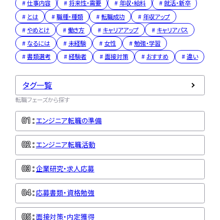
仕事内容
将来性・需要
年収・給料
就活・新卒
とは
職種・種類
転職成功
年収アップ
やめとけ
働き方
キャリアアップ
キャリアパス
なるには
未経験
女性
勉強・学習
書類選考
経験者
面接対策
おすすめ
違い
タグ一覧
転職フェーズから探す
エンジニア転職の準備
エンジニア転職活動
企業研究・求人応募
応募書類・資格勉強
面接対策・内定獲得