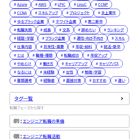
Azure
AWS
LPIC
LinuC
CCNP
CCNA
スキルアップ
プロジェクト
炎上案件
ゆるブラック企業
ホワイト企業
第二新卒
転職失敗
成長
文系
辞めたい
ランキング
経歴・学歴
ブラック企業
適性・向き不向き
スキル
仕事内容
将来性・需要
年収・給料
就活・新卒
とは
職種・種類
転職成功
年収アップ
やめとけ
働き方
キャリアアップ
キャリアパス
なるには
未経験
女性
勉強・学習
書類選考
経験者
面接対策
おすすめ
違い
タグ一覧
転職フェーズから探す
エンジニア転職の準備
エンジニア転職活動