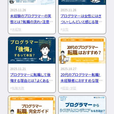
IT企業
キャリアパス
なるには
未経験
女性
プロジェクト管理
勉強・学習
書類選考
経験者
2025.11.26
2025.11.26
その他エンジニア職種
未経験のプログラマーの実
プログラマーは女性にはき
面接対策
おすすめ
違い
態とは？転職の流れ・注意
つい・しんどいと感じる理由
エンジニア資格
点・成功のコツを解説
とは？成功するためのポイン
864
未経験
女性
検索
検索結果：
件
トも解説
民間開発資格
民間インフラ資格
情報処理技術者試験（国家）
タグから探す
CompTIA
JCSQE
2025.11.21
2025.10.27
JSTQB
swift
プログラマーに転職して後
20代のプログラマー転職！
悔する理由とは？よくある失
未経験者におすすめな理由
CCST
AI
敗と求人ミスマッチを防ぐた
や経験者のキャリアアップ戦
オラクルマスター
転職失敗
経歴・学歴
めの方法
略まで解説！
タイミング
Python
C言語
PHP
J
GCP
Azure
A