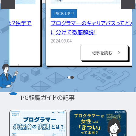
インフラエンジニア職
PICK UP !!
どんな求人を選べばいい？
フルスタックエンジニア
CompTIA
JCSQE
プログラマーのキャリアパスってどんなの？3つ
企業選びで失敗すると？
ネットワークエンジニア
JSTQB
swift
CCIE
CCST
AI
サーバーエンジニア
に分けて徹底解説！
転職の軸に沿った企業はどう選ぶ？
オラクルマスター
タイミング
Python
データベースエンジニア
2024.09.04
応募書類・資格勉強
C言語
PHP
Ruby
Java
GCP
セキュリティエンジニア
Azure
AWS
LPIC
LinuC
記事を読む
クラウドエンジニア
エンジニアの資格取得は何がいい？
CCNP
CCNA
スキルアップ
開発エンジニア職種
エンジニアの書類作成の注意点は？
プロジェクト
炎上案件
ゆるブラック企業
ポートフォリオ・スキルシートは？
Webエンジニア
ホワイト企業
第二新卒
転職失敗
アプリケーションエンジニア
面接対策・内定獲得
成長
文系
辞めたい
ランキング
フロントエンドエンジニア
経歴・学歴
ブラック企業
適性・向き不向き
PG転職ガイドの記事
QAエンジニア
エンジニアの面接対策どうすれば？
スキル
仕事内容
将来性・需要
組み込みエンジニア
エンジニアの面接で落とされる理由は？
年収・給料
就活・新卒
とは
バックエンドエンジニア
エンジニアの技術質問どう答える？
職種・種類
転職成功
年収アップ
IT業界
やめとけ
働き方
キャリアアップ