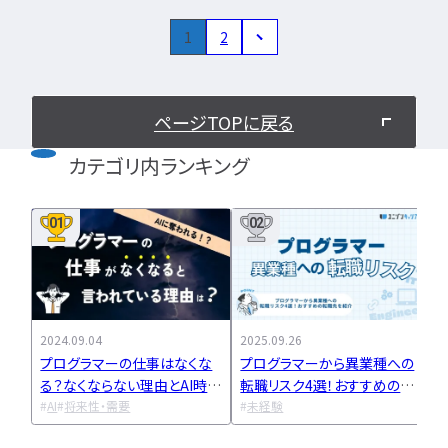
特集一覧
1
2
ページTOPに戻る
カテゴリ内ランキング
01
02
2024.09.04
2025.09.26
2
プログラマーの仕事はなくな
プログラマーから異業種への
る？なくならない理由とAI時代
転職リスク4選！おすすめの転
に必要なスキルを解説
AI
将来性・需要
職先を紹介
未経験