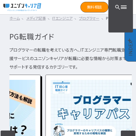
CLICK TO SEARCH !!
まずは読みたい記事をサ
無料相談
と検索！
ホーム
メディア記事
ITエンジニア
プログラマー
PG転職ガイド
CLICK TO SEARCH !!
カテゴリ×タグ
転職フェーズ
キーワード
カテゴリから探す
PG転職ガイド
カテゴリ
から探す
IT転職コラム
INDEX
エンジニア転職の準備
IT転職コラム
プログラマーの転職を考えている方へ、ITエンジニア専門転職支
IT転職ガイド
援サービスのユニゾンキャリアが転職に必要な情報から対策まで
転職エージェント
エンジニアってどういう仕事？
ITエンジニア
サポートする発信するカテゴリーです。
IT企業レビュー
エンジニアの働き方はどうなの？
ITスクール
エンジニアはおすすめなの？
インフラエンジニア職種
IT用語wiki
エンジニア転職活動
開発エンジニア職種
ITエンジニア
エンジニア
何のエンジニアになればいい？
IT業界
開発エンジニア
エンジニアの勉強は何をすればいい？
インフラエンジニア
エンジニアの転職に必要なものは？
エンジニア資格
システムエンジニア
企業研究・求人応募
タグ
から探す
プログラマー