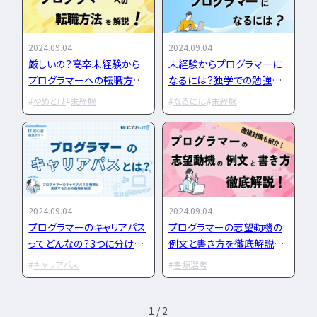
勉強・学習
書類選考
経験者
面接対策
2024.09.04
2024.09.04
おすすめ
違い
厳しいの？高卒未経験から
未経験からプログラマーに
プログラマーへの転職方法
なるには？独学での勉強方
タグ一覧
を解説！
法も解説
やめとけ
未経験
なるには
未経験
転職フェーズから探す
エンジニア転職の
備
エンジニア転職活
2024.09.04
2024.09.04
プログラマーのキャリアパス
プログラマーの志望動機の
企業研究・求人応
ってどんなの？3つに分けて
例文と書き方を徹底解説！
徹底解説！
面接対策も紹介！
キャリアパス
書類選考
応募書類・資格勉
1 / 2
面接対策・内定獲