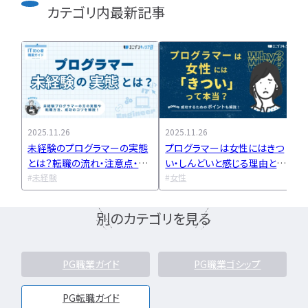
カテゴリ内最新記事
ユニゾンキャリア「IT転職メデ
部」
ニュースページ
利用規約
2025.11.26
2025.11.26
2
個人情報の取り扱い
未経験のプログラマーの実態
プログラマーは女性にはきつ
とは？転職の流れ・注意点・成
い・しんどいと感じる理由と
個人情報保護方針
功のコツを解説
未経験
は？成功するためのポイントも
女性
解説
別のカテゴリを見る
PG職業ガイド
PG職業ゴシップ
PG転職ガイド