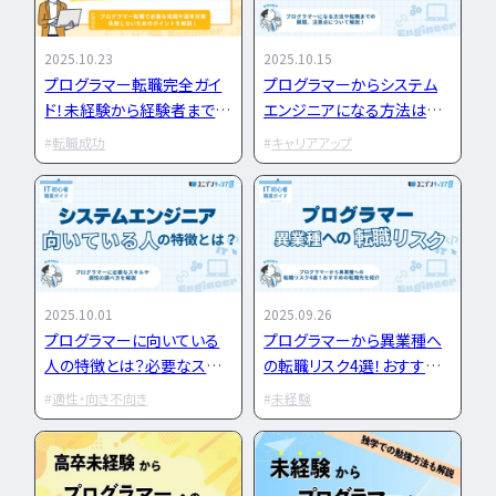
LPIC
LinuC
C
CCNA
スキルアップ
2025.10.23
2025.10.15
プロジェクト
炎上案
プログラマー転職完全ガイ
プログラマーからシステム
ゆるブラック企業
ド！未経験から経験者まで勉
エンジニアになる方法は？
ホワイト企業
第二新
強方法からキャリアまで解
必要な資格・期間・注意点を
転職成功
キャリアアップ
転職失敗
成長
説！
解説
辞めたい
ランキング
経歴・学歴
ブラック
適性・向き不向き
ス
仕事内容
将来性・需
年収・給料
就活・新
2025.10.01
2025.09.26
プログラマーに向いている
プログラマーから異業種へ
とは
職種・種類
人の特徴とは？必要なスキ
の転職リスク4選！おすすめ
転職成功
年収アップ
ルや適性の調べ方まで丁寧
の転職先を紹介
適性・向き不向き
未経験
やめとけ
働き方
に解説
キャリアアップ
キャリアパス
なるに
未経験
女性