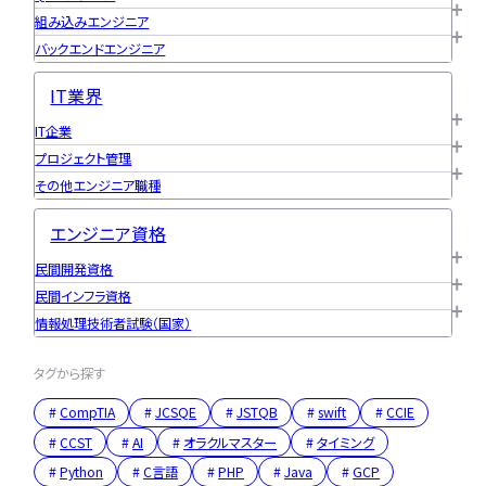
組み込みエンジニア
バックエンドエンジニア
IT業界
IT企業
プロジェクト管理
その他エンジニア職種
エンジニア資格
民間開発資格
民間インフラ資格
情報処理技術者試験（国家）
タグから探す
CompTIA
JCSQE
JSTQB
swift
CCIE
CCST
AI
オラクルマスター
タイミング
Python
C言語
PHP
Java
GCP