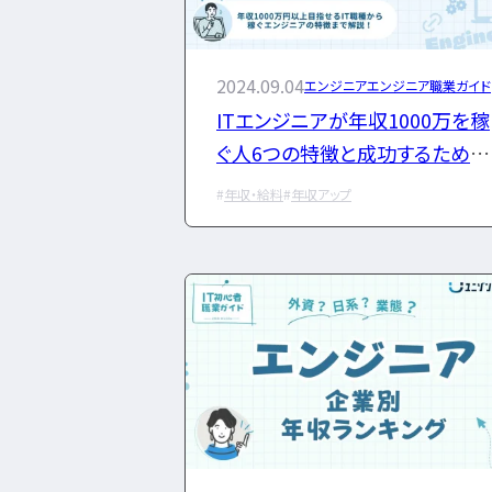
エンベデッドシステムスペ
2024.09.04
エンジニア
エンジニア職業ガイド
フルスタックエンジニア
CompTIA
ITエンジニアが年収1000万を稼
AI
オラクルマスター
タイミング
ぐ人6つの特徴と成功するための
GCP
Azure
AWS
LPIC
Li
転職戦略を解説
タグ
か
プロジェクト
炎上案件
ゆるブラッ
年収・給料
年収アップ
ら探す
成長
文系
辞めたい
ランキング
スキル
仕事内容
将来性・需要
転職成功
年収アップ
やめとけ
未経験
女性
勉強・学習
書類選