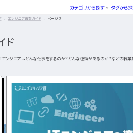
CLICK TO SEARCH !!
まずは読みたい記事をサ
カテゴリから探す
タグから探
ア
エンジニア職業ガイド
ページ 2
ホワイト企業
第二新卒
辞めたい
ブ
ITエンジニア
イン
エンジニア転職活動
企業研究・求人応募
応募書類
03
04
カテゴリから探す
事をサクッと検索！
年収・給料
とは
職種・種類
年収アップ
エンジニア
ネットワー
IT転職コ
ITエンジ
ーズ
から探す
キーワード
から探す
イド
るには
未経験
書類選考
経験者
面
開発エンジニア
サーバー
ラム
ニア
インフラエンジニア
データベ
システムエンジニア
セキュリテ
IT転職ガイド
エンジニア
ア
ITエンジニアはどんな仕事をするのか？どんな種類があるのか？などの職業
プログラマー
クラウドエ
転職エージェント
開発エンジニア
ア
IT企業レビュー
インフラエンジ
IT業界
エン
き方はどうなの？
エンジニアはおすすめなの？
ア
ITスクール
IT企業
民間開発
）
）
システムエンジ
IT用語wiki
PM）
PICK UP !!
プロジェクト管理
民間イン
ア
その他エンジニア職種
情報処理
勉強は何をすればいい？
プログラマー
験
ITエンジニアの適
フィサー（PMO）
きを分析！
2024.09.04
ると？
転職の軸に沿った企業はどう選ぶ？