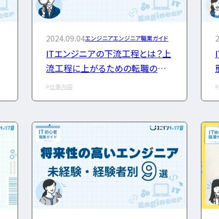
CCIE
CCST
AI
シャリスト試験
オラクルマスター
タイミ
C言語
PHP
Java
2024.09.04
2
エンジニア
エンジニア職業ガイド
JCSQE
JSTQB
swift
CCIE
CCST
Azure
AWS
LPIC
ITエンジニアの下流工程とは？上
Python
C言語
PHP
Ruby
Java
CCNP
CCNA
スキ
流工程に上がるための転職のコ
プロジェクト
炎上案件
nuC
CCNP
CCNA
スキルアップ
ツも解説
ゆるブラック企業
ホワイ
ク企業
ホワイト企業
第二新卒
転職失敗
仕事内容
第二新卒
転職失敗
経歴・学歴
ブラック企業
適性・向き不向き
辞めたい
ランキング
年収・給料
就活・新卒
とは
職種・種類
ブラック企業
適性・向き
働き方
キャリアアップ
キャリアパス
なるには
仕事内容
将来性・需要
考
経験者
面接対策
おすすめ
違い
就活・新卒
とは
職
転職成功
年収アップ
働き方
キャリアアップ
864
検索結果：
件
なるには
未経験
検索
勉強・学習
書類選考
面接対策
おすすめ