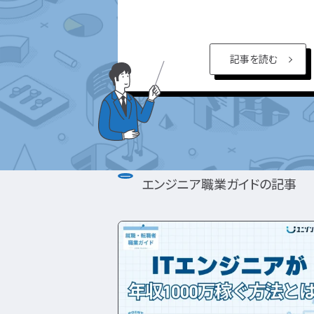
職業訓練校
SE職業ゴシップ
Oracle認定資格
応募書類・資格勉強
IT用語wiki
SE転職ガイド
AWS認定資格
開発職向け用語集
プログラマー
ITIL®認定資格
カテゴ
インフラ職向け用語集
PG職業ガイド
CompTIA認定資格
エンジニアの資格取得は何がいい？
エンジニ
記事を読む
PG職業ゴシップ
SANS認定資格
リ
から
ポートフォリオ・スキルシートは？
PG転職ガイド
CISA®認定資格
探す
(ISC)²認定資格
面接対策・内定獲得
Cisco技術者認定資格
Linux技術者認定資格
エンジニアの面接対策どうすれば？
エンジニ
Microsoft Azure認定資格
情報処理技術者試験（国家
エンジニアの技術質問どう答える？
プロジェクトマネージャ
ITストラテジスト試験
エンジニア職業ガイドの記事
データベーススペシャリス
システムアーキテクト試験
ネットワークスペシャリス
情報セキュリティマネジメ
ITパスポート
基本情報技術者試験
応用情報技術者試験
情報処理安全確保支援士
システム監査技術者試験
ITサービスマネージャ試