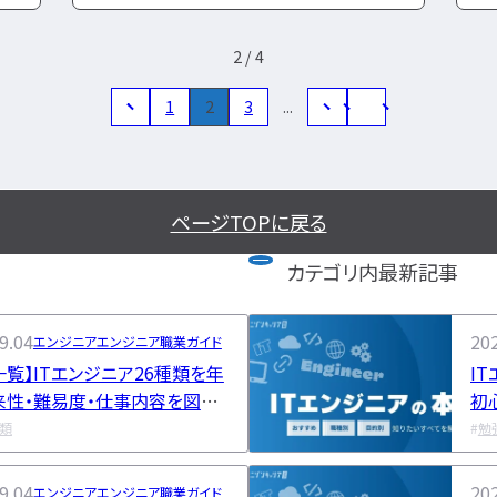
2 / 4
1
2
3
...
ページTOPに戻る
カテゴリ内最新記事
9.04
202
エンジニア
エンジニア職業ガイド
一覧】ITエンジニア26種類を年
I
来性・難易度・仕事内容を図解
初
りやすく解説
種類
勉
9.04
202
エンジニア
エンジニア職業ガイド