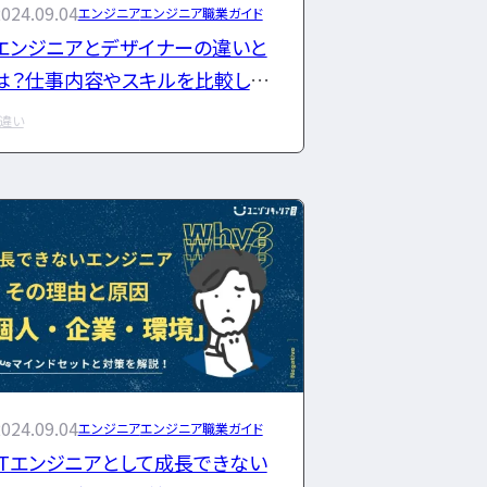
024.09.04
エンジニア
エンジニア職業ガイド
エンジニアとデザイナーの違いと
編集部」
ニュースページ
利用規約
個人情報の取り扱い
は？仕事内容やスキルを比較して
解説
違い
024.09.04
エンジニア
エンジニア職業ガイド
ITエンジニアとして成長できない