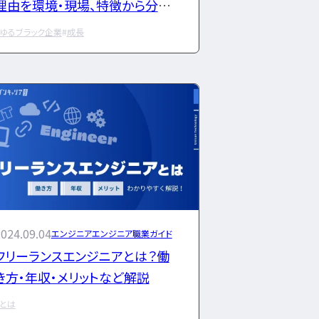
理由を環境・現場、特徴から分析！
原因を見極めキッチリ対策を
ゆるブラック企業
成長
024.09.04
エンジニア
エンジニア職業ガイド
フリーランスエンジニアとは？働
き方・年収・メリットなど解説
とは