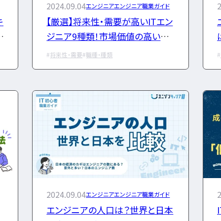
2024.09.04
2
エンジニア
エンジニア職業ガイド
キ
【厳選】将来性・需要が高いITエン
ユニゾンキャリア「IT転職メディア
達
ジニア9種類！市場価値の高いエ
ンジニアになるポイント
個人情報保護方針
将来性・需要
職種・種類
2024.09.04
2
エンジニア
エンジニア職業ガイド
エンジニアの人口は？世界と日本