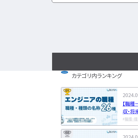
カテゴリ内ランキング
01
2024.0
【職種
収・将
でわか
職種・
02
2024.0