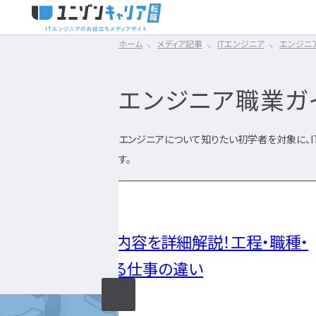
ホーム
メディア記事
ITエンジニア
エンジニ
タイミング
スキルアップ
IT転職コラム
エンジニア転職の準備
01
02
まずは読みたい記
CLICK TO SEARCH !!
スキル
仕事内容
IT転職ガイド
カテゴリ×タグ
から探す
転職フェ
エンジニア職業ガ
な
転職エージェント
IT企業レビュー
IT転職ガイド
エンジニア
ネットワークエンジニア
Webエンジニア
IT企業
民間開発資格
IT転職コラム
ITスクール
業界で選ぶIT転職
エンジニア職業ガイド
サーバーエンジニア
サーバーサイドエンジニ
自社開発
Swift資格
エンジニアについて知りたい初学者を対象に、
エンジニア転職の準備
IT用語wiki
はじめてのIT転職
エンジニア職業ゴシップ
データベースエンジニア
アプリケーションエンジニ
SES
テスト資格
ITエンジニア
す。
転職エージェント
エンジニア転職ガイド
セキュリティエンジニア
フロントエンドエンジニア
Sler
Python資格
開発エンジニア職種
エンジニアってどういう仕事？
エンジニアの働
職種別おすすめ
開発エンジニア
クラウドエンジニア
QAエンジニア
プロジェクト管理
Ruby資格
インフラエンジニア職種
Webエンジニア
企業別おすすめ
開発職業ガイド
テストエンジニア（テスター
プロジェクトリーダー（PL
Swift資格
エンジニア転職活動
経験別おすすめ
開発職業ゴシップ
組み込みエンジニア
プロジェクトマネージャー（
HTML資格
アプリケーションエンジニア
開発エンジニア職種
年齢別おすすめ
開発転職ガイド
バックエンドエンジニア
ITコンサルタント
Java資格
フロントエンドエンジニア
何のエンジニアになればいい？
エンジニアの
技術別おすすめ
インフラエンジニア
ブリッジSE
Android™技術者認定試
説！工程・職種・
QAエンジニア
IT業界
IT企業レビュー
インフラ職業ガイド
プロジェクトマネジメントオ
PHP資格
エンジニアの転職に必要なものは？
組み込みエンジニア
IT企業分析
インフラ職業ゴシップ
その他エンジニア職種
C言語資格
企業研究・求人応募
企業インタビュー
インフラ転職ガイド
ITヘルプデスク
民間インフラ資格
バックエンドエンジニア
エンジニア資格
ITスクール
システムエンジニア
社内SE
Google Cloud 認定資格
プログラミングスクール
SE職業ガイド
セールスエンジニア
OSS-DB認定資格
どんな求人を選べばいい？
企業選びで失敗す