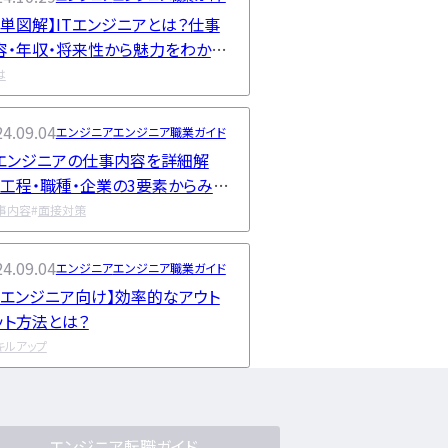
簡単図解】ITエンジニアとは？仕事
容・年収・将来性から魅力をわかり
すく解説
は
4.09.04
エンジニア
エンジニア職業ガイド
Tエンジニアの仕事内容を詳細解
！工程・職種・企業の3要素からみる
事の違い
事内容
面接対策
4.09.04
エンジニア
エンジニア職業ガイド
ITエンジニア向け】効率的なアウト
ット方法とは？
キルアップ
エンジニア転職ガイド