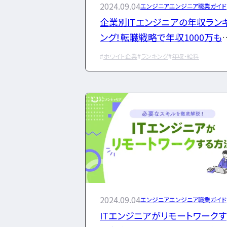
2024.09.04
エンジニア
エンジニア職業ガイド
企業別ITエンジニアの年収ラン
ング！転職戦略で年収1000万も
成可能！？
ホワイト企業
ランキング
年収・給料
2024.09.04
エンジニア
エンジニア職業ガイド
ITエンジニアがリモートワークす