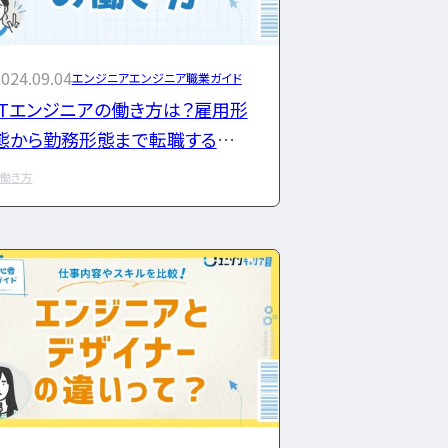
#働き方
企業研究・求人応募
ング
Python
#勉強・学習
GCP
応募書類・資格勉強
024.09.04
#将来性・需要
エンジニア
エンジニア職業ガイド
LinuC
ITエンジニアの働き方は？雇用形
#スキル
ルアップ
面接対策・内定獲得
態から勤務形態まで転職する魅
#適性・向き不向き
特集一覧
力！人気のリモートワークも？
ト企業
働き方
成長
文系
経歴・学歴
不向き
スキル
年収・給料
種・種類
やめとけ
キャリアパス
女性
経験者
違い