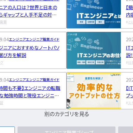
ニアの人口は？世界と日本の
【
らギャップと人手不足の対策を
内
や
・需要
と
9.04
202
エンジニア
エンジニア職業ガイド
ンジニアにおすすめなノートパソ
I
選び方を解説
説
仕
ング
仕
9.04
202
エンジニア
エンジニア職業ガイド
00時間も不要】エンジニアの転職
【
な勉強時間と現役エンジニア
プ
勉強時間
学習
ス
別のカテゴリを見る
エンジニア職業ゴシップ