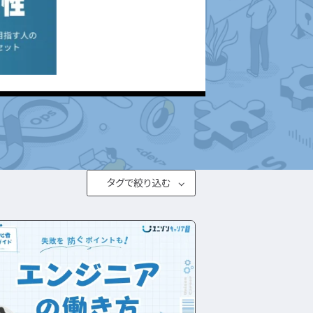
エンジニ
ア資格
理
記事を読む
民間開発資格
ア
民間インフラ資格
情報処理技術者試
験（国家）
タグで絞り込む
#とは
転職フェーズから探す
#職種・種類
エンジニア転職の準備
#仕事内容
#年収・給料
エンジニア転職活動
JSTQB
swift