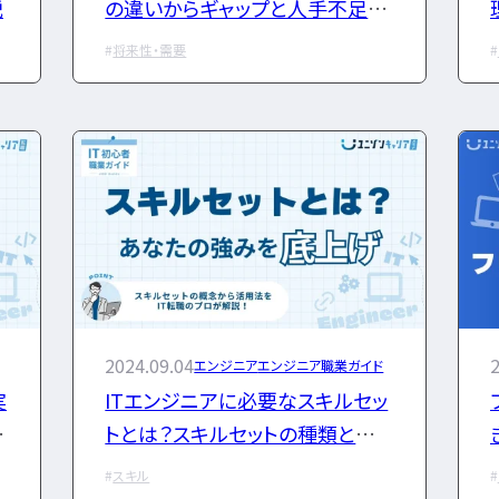
説
の違いからギャップと人手不足の
対策を探る！
将来性・需要
2024.09.04
2
エンジニア
エンジニア職業ガイド
実
ITエンジニアに必要なスキルセッ
を
トとは？スキルセットの種類と代
表例
スキル