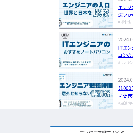
エンジ
違いか
探る！
将来性
03
2024.0
ITエ
コンの
ランキ
2024.0
【10
に必要
の平均
勉強・
エンジニア職業ガイド