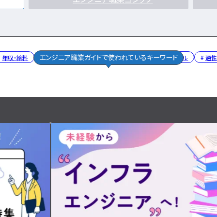
エンジニア職業ガイドで使われているキーワード
年収・給料
働き方
勉強・学習
将来性・需要
スキル
適性