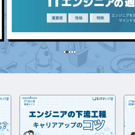
開発エン
IT業界
ジニア
IT企業
アの書類作成の注意点は？
プロジェクト管
職種
その他エンジニ
Webエンジニア
職種
アプリケーション
エンジニア
アの面接で落とされる理由は？
フロントエンドエ
）
ンジニア
試験
QAエンジニア
ト試験
組み込みエンジニ
ア
ト試験
バックエンドエン
ント試験
ジニア
タグから探す
試験
CompTIA
JCSQE
験