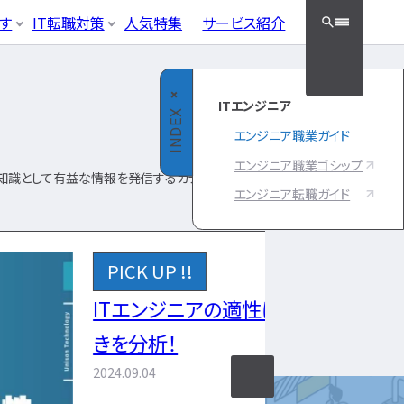
クッと検索！
す
IT転職対策
人気特集
サービス紹介
ラック企業
適性・向き不向き
フラエンジニア職種
・資格勉強
面接対策・内定獲得
05
やめとけ
キャリアパス
クエンジニア
ITエンジニア
インフラエ
接対策
INDEX
エンジニア
エンジニア職業ガイド
ンジニ
ースエンジニア
ィエンジニア
ア職種
エンジニア職業ゴシップ
タグ一覧へ
知識として有益な情報を発信するカテゴリーで
ンジニア
エンジニア転職ガイド
ネットワークエン
ニ
ジニア資格
ジニア
サーバーエンジニ
資格
ニ
ア
フラ資格
データベースエン
技術者試験（国家）
性は？特徴や性格から向き不向
ジニア
セキュリティエンジ
ニア
クラウドエンジニ
ア