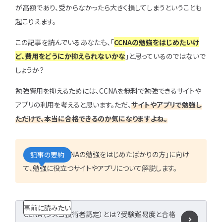
IT企業
キャリアパス
なるには
未経験
女性
が高額であり、受からなかったら大きく損してしまうということも
プロジェクト管理
勉強・学習
書類選考
経験者
起こりえます。
その他エンジニア職種
面接対策
おすすめ
違い
この記事を読んでいるあなたも、「
CCNAの勉強をはじめたいけ
エンジニア資格
ど、費用をどうにか抑えられないかな
」と思っているのではないで
864
検索
検索結果：
件
民間開発資格
しょうか？
民間インフラ資格
情報処理技術者試験（国家）
勉強費用を抑えるためには、CCNAを無料で勉強できるサイトや
アプリの利用を考えると思います。ただ、
サイトやアプリで勉強し
タグから探す
ただけで、本当に合格できるのか気になりますよね。
CompTIA
JCSQE
JSTQB
swift
本記事では「CCNAの勉強をはじめたばかりの方」に向け
記事の要約
CCST
AI
て、勉強に役立つサイトやアプリについて解説します。
オラクルマスター
タイミング
Python
C言語
PHP
J
事前に読みたい
GCP
Azure
A
CCNA（シスコ技術者認定）とは？受験難易度と合格