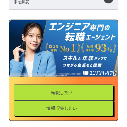
率を解説
LPIC
LinuC
C
CCNA
スキルアップ
プロジェクト
炎上案
ゆるブラック企業
ホワイト企業
第二新
転職失敗
成長
辞めたい
ランキング
経歴・学歴
ブラック
適性・向き不向き
ス
仕事内容
将来性・需
年収・給料
就活・新
とは
職種・種類
転職したい
転職成功
年収アップ
やめとけ
働き方
情報収集したい
キャリアアップ
キャリアパス
なるに
未経験
女性