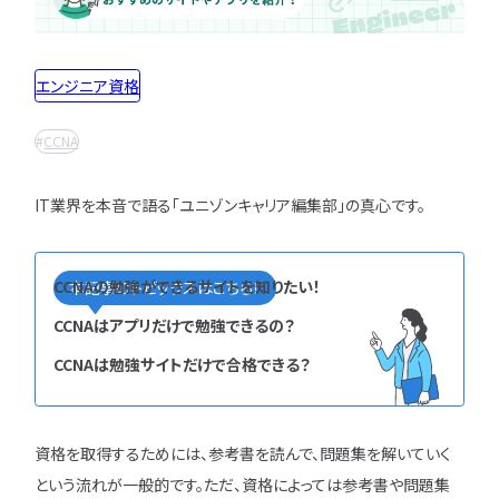
インフラエンジニア職
どんな求人を選べばいい？
フルスタックエンジニア
CompTIA
JCSQE
企業選びで失敗すると？
ネットワークエンジニア
エンジニア資格
JSTQB
swift
CCIE
CCST
AI
サーバーエンジニア
転職の軸に沿った企業はどう選ぶ？
オラクルマスター
タイミング
Python
データベースエンジニア
CCNA
応募書類・資格勉強
C言語
PHP
Ruby
Java
GCP
セキュリティエンジニア
Azure
AWS
LPIC
LinuC
クラウドエンジニア
IT業界を本音で語る「ユニゾンキャリア編集部」の真心です。
エンジニアの資格取得は何がいい？
CCNP
CCNA
スキルアップ
開発エンジニア職種
エンジニアの書類作成の注意点は？
プロジェクト
炎上案件
ゆるブラック企業
ポートフォリオ・スキルシートは？
Webエンジニア
ホワイト企業
第二新卒
転職失敗
CCNAの勉強ができるサイトを知りたい！
本記事のトピックスはこちら！
アプリケーションエンジニア
面接対策・内定獲得
成長
文系
辞めたい
ランキング
CCNAはアプリだけで勉強できるの？
フロントエンドエンジニア
経歴・学歴
ブラック企業
適性・向き不向き
CCNAは勉強サイトだけで合格できる？
QAエンジニア
エンジニアの面接対策どうすれば？
スキル
仕事内容
将来性・需要
組み込みエンジニア
エンジニアの面接で落とされる理由は？
年収・給料
就活・新卒
とは
バックエンドエンジニア
エンジニアの技術質問どう答える？
職種・種類
転職成功
年収アップ
資格を取得するためには、参考書を読んで、問題集を解いていく
IT業界
やめとけ
働き方
キャリアアップ
という流れが一般的です。ただ、資格によっては参考書や問題集