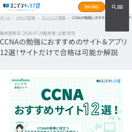
CLICK TO SEARCH !!
まずは読みたい記事をサ
無料相談
と検索！
ホーム
メディア記事
エンジニア資格
CCNAの勉強におすすめのサイト＆アプ
CLICK TO SEARCH !!
カテゴリ×タグ
転職フェーズ
キーワード
カテゴリから探す
最終更新日：2026.07.24
監修者：土肥 将司
カテゴリ
から探す
CCNAの勉強におすすめのサイト＆アプリ
IT転職コラム
エンジニア転職の準備
IT転職コラム
12選！サイトだけで合格は可能か解説
IT転職ガイド
転職エージェント
エンジニアってどういう仕事？
ITエンジニア
IT企業レビュー
エンジニアの働き方はどうなの？
ITスクール
エンジニアはおすすめなの？
インフラエンジニア職種
IT用語wiki
エンジニア転職活動
開発エンジニア職種
ITエンジニア
エンジニア
何のエンジニアになればいい？
IT業界
開発エンジニア
エンジニアの勉強は何をすればいい？
インフラエンジニア
エンジニアの転職に必要なものは？
エンジニア資格
システムエンジニア
企業研究・求人応募
タグ
から探す
プログラマー