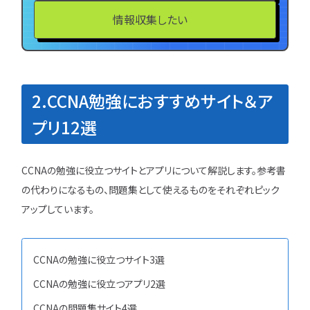
情報収集したい
ユニゾンキャリア「IT転職メデ
部」
ニュースページ
2.CCNA勉強におすすめサイト＆ア
利用規約
プリ12選
個人情報の取り扱い
個人情報保護方針
CCNAの勉強に役立つサイトとアプリについて解説します。参考書
の代わりになるもの、問題集として使えるものをそれぞれピック
アップしています。
CCNAの勉強に役立つサイト3選
CCNAの勉強に役立つアプリ2選
CCNAの問題集サイト4選