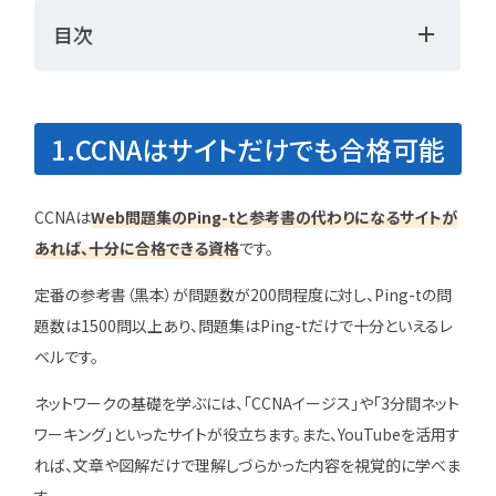
勉強・学習
書類選考
目次
経験者
面接対策
おすすめ
違い
1.CCNAはサイトだけでも合格可能
タグ一覧
転職フェーズから探す
CCNAは
Web問題集のPing-tと参考書の代わりになるサイトが
エンジニア転職の
あれば、十分に合格できる
資格
です。
備
定番の参考書（黒本）が問題数が200問程度に対し、Ping-tの問
エンジニア転職活
題数は1500問以上あり、問題集はPing-tだけで十分といえるレ
ベルです。
企業研究・求人応
ネットワークの基礎を学ぶには、「CCNAイージス」や「3分間ネット
応募書類・資格勉
ワーキング」といったサイトが役立ちます。また、YouTubeを活用す
れば、文章や図解だけで理解しづらかった内容を視覚的に学べま
面接対策・内定獲