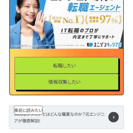
LPIC
LinuC
C
CCNA
スキルアップ
プロジェクト
炎上案
ゆるブラック企業
ホワイト企業
第二新
転職失敗
成長
辞めたい
ランキング
経歴・学歴
ブラック
転職したい
適性・向き不向き
ス
仕事内容
将来性・需
情報収集したい
年収・給料
就活・新
とは
職種・種類
転職成功
年収アップ
やめとけ
働き方
事前に読みたい
Webエンジニアとはどんな職業なのか？元エンジニ
キャリアアップ
アが徹底解説！
キャリアパス
なるに
未経験
女性