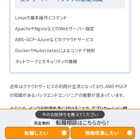
Linuxの基本操作とコマンド
ApacheやNginxなどのWebサーバー設定
AWS・GCP・Azureなどのクラウドサービス
DockerやKubernetesによるコンテナ技術
ネットワークとセキュリティの基礎
近年はクラウドサービスの利用が主流となっており、AWSやGCP
の知識があるバックエンドエンジニアの需要が高まっています。
そのため、
インフラ知識を身に付けることで、アプリケーション開
今のお気持ちを教えてください
発から実行環境の構築まで対応できる、市場価値の高いエンジ
転職相談
はこちらから！
完全無料
ニアを目指せます
。
転職したい
情報収集したい