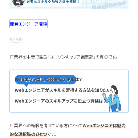
インフラエンジニア職
どんな求人を選べばいい？
フルスタックエンジニア
CompTIA
JCSQE
企業選びで失敗すると？
ネットワークエンジニア
開発エンジニア職種
JSTQB
swift
CCIE
CCST
AI
サーバーエンジニア
転職の軸に沿った企業はどう選ぶ？
オラクルマスター
タイミング
Python
データベースエンジニア
スキル
応募書類・資格勉強
C言語
PHP
Ruby
Java
GCP
セキュリティエンジニア
Azure
AWS
LPIC
LinuC
クラウドエンジニア
IT業界を本音で語る「ユニゾンキャリア編集部」の真心です。
エンジニアの資格取得は何がいい？
CCNP
CCNA
スキルアップ
開発エンジニア職種
エンジニアの書類作成の注意点は？
プロジェクト
炎上案件
ゆるブラック企業
ポートフォリオ・スキルシートは？
Webエンジニア
ホワイト企業
第二新卒
転職失敗
Webエンジニアに必要なスキルは？
本記事のトピックスはこちら！
アプリケーションエンジニア
面接対策・内定獲得
成長
文系
辞めたい
ランキング
Webエンジニアがスキルを習得する方法を知りたい
フロントエンドエンジニア
経歴・学歴
ブラック企業
適性・向き不向き
Webエンジニアのスキルアップに役立つ資格は？
QAエンジニア
エンジニアの面接対策どうすれば？
スキル
仕事内容
将来性・需要
組み込みエンジニア
エンジニアの面接で落とされる理由は？
年収・給料
就活・新卒
とは
バックエンドエンジニア
エンジニアの技術質問どう答える？
職種・種類
転職成功
年収アップ
IT業界への転職を考えている方にとって
Webエンジニアは魅力
IT業界
やめとけ
働き方
キャリアアップ
的な選択肢のひとつ
です。