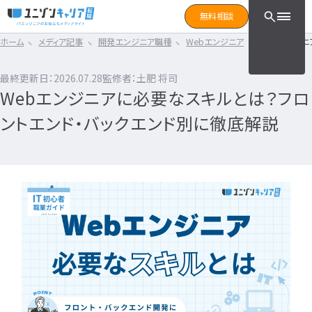
CLICK TO SEARCH !!
まずは読みたい記事をサ
無料相談
と検索！
ホーム
メディア記事
開発エンジニア職種
Webエンジニア
Webエンジニ
CLICK TO SEARCH !!
カテゴリ×タグ
転職フェーズ
キーワード
カテゴリから探す
最終更新日：2026.07.28
監修者：土肥 将司
カテゴリ
から探す
Webエンジニアに必要なスキルとは？フロ
IT転職コラム
エンジニア転職の準備
IT転職コラム
ントエンド・バックエンド別に徹底解説
IT転職ガイド
転職エージェント
エンジニアってどういう仕事？
ITエンジニア
IT企業レビュー
エンジニアの働き方はどうなの？
ITスクール
エンジニアはおすすめなの？
インフラエンジニア職種
IT用語wiki
エンジニア転職活動
開発エンジニア職種
ITエンジニア
エンジニア
何のエンジニアになればいい？
IT業界
開発エンジニア
エンジニアの勉強は何をすればいい？
インフラエンジニア
エンジニアの転職に必要なものは？
エンジニア資格
システムエンジニア
企業研究・求人応募
タグ
から探す
プログラマー