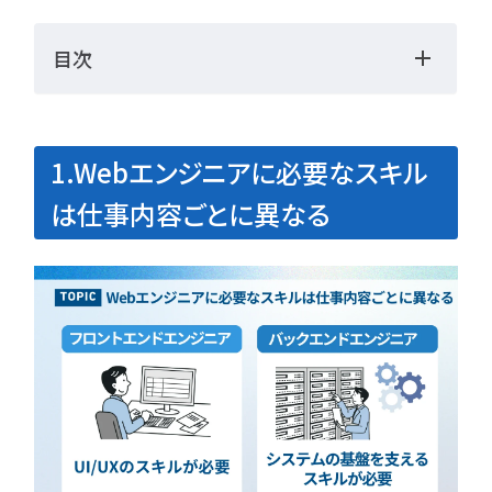
勉強・学習
書類選考
目次
経験者
面接対策
おすすめ
違い
タグ一覧
1.Webエンジニアに必要なスキル
転職フェーズから探す
は仕事内容ごとに異なる
エンジニア転職の
備
エンジニア転職活
企業研究・求人応
応募書類・資格勉
面接対策・内定獲