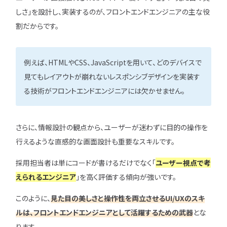
しさ」を設計し、実装するのが、フロントエンドエンジニアの主な役
割だからです。
ユニゾンキャリア「IT転職メデ
部」
例えば、HTMLやCSS、JavaScriptを用いて、どのデバイスで
ニュースページ
見てもレイアウトが崩れないレスポンシブデザインを実装す
利用規約
る技術がフロントエンドエンジニアには欠かせません。
個人情報の取り扱い
個人情報保護方針
さらに、情報設計の観点から、ユーザーが迷わずに目的の操作を
行えるような直感的な画面設計も重要なスキルです。
採用担当者は単にコードが書けるだけでなく「
ユーザー視点で考
えられるエンジニア
」を高く評価する傾向が強いです。
このように、
見た目の美しさと操作性を両立させるUI/UXのスキ
ルは、フロントエンドエンジニアとして活躍するための武器
とな
ります。