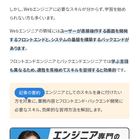
IT企業
キャリアパス
なるには
未経験
女性
しかし、Webエンジニアに必要なスキルが分からず、学習を始め
プロジェクト管理
勉強・学習
書類選考
経験者
その他エンジニア職種
られない方も多くいます。
面接対策
おすすめ
違い
エンジニア資格
Webエンジニアの領域には
ユーザーが直接操作する画面を開発
864
検索
検索結果：
件
するフロントエンドと、システムの基盤を構築するバックエンドが
民間開発資格
あります
。
民間インフラ資格
情報処理技術者試験（国家）
フロントエンドエンジニアとバックエンドエンジニアでは
学ぶ言語
も異なるため、適性を見極めてスキルを習得すると効果的
です。
タグから探す
CompTIA
JCSQE
JSTQB
swift
本記事ではWebエンジニアとしてのスキルを身に付けたい
記事の要約
CCST
AI
方を対象に、業務内容とフロントエンド・バックエンド開発に
オラクルマスター
必要なスキル、効果的な習得方法を解説します。
タイミング
Python
C言語
PHP
J
GCP
Azure
A