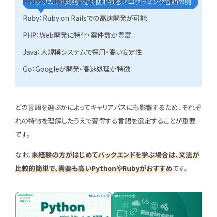
Python：AI開発・Django・Flaskフレームワークに対応
バックエンド開発でよく使われるプログラミング言語の例
Ruby：Ruby on Railsでの高速開発が可能
PHP：Web開発に特化・案件数が豊富
Java：大規模システムで採用・高い安定性
Go：Googleが開発・高速処理が特徴
どの言語を選ぶかによってキャリアパスにも影響するため、それぞ
れの特徴を理解したうえで習得する言語を選定することが重要
です。
なお、
未経験の方がはじめてバックエンドを学ぶ場合は、文法が
比較的簡単で、需要も高いPythonやRubyがおすすめ
です。