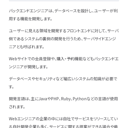
バックエンドエンジニアは、データベースを設計し、ユーザーが利
用する機能を開発します。
ユニゾンキャリア「IT転職メデ
部」
ユーザーに見える領域を開発するフロントエンドに対して、サーバ
側であるシステムの裏側の開発を行うため、サーバサイドエンジ
ニュースページ
ニアとも呼ばれます。
利用規約
Webサイトでの会員登録や、購入・予約機能などもバックエンドエ
個人情報の取り扱い
ンジニアが開発します。
個人情報保護方針
データベースやセキュリティなど幅広いシステムの知識が必要で
す。
開発言語は、主にJavaやPHP、Ruby、Pythonなどの言語が使用
されます。
Webエンジニアの企業の中には自社でサービスをリリースしてい
る自社開発企業も多く、サービスに関する提案ができる場合や最