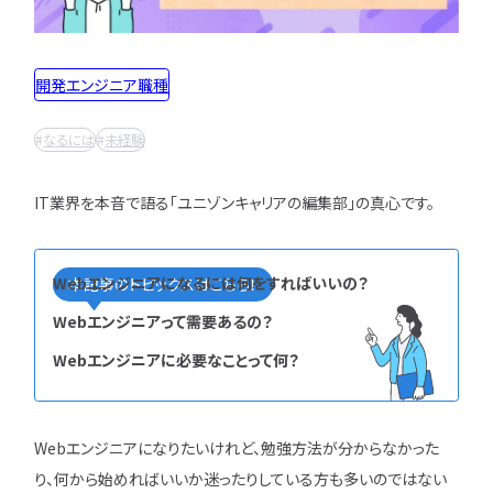
インフラエンジニア職
どんな求人を選べばいい？
フルスタックエンジニア
CompTIA
JCSQE
企業選びで失敗すると？
ネットワークエンジニア
開発エンジニア職種
JSTQB
swift
CCIE
CCST
AI
サーバーエンジニア
転職の軸に沿った企業はどう選ぶ？
オラクルマスター
タイミング
Python
データベースエンジニア
なるには
未経験
応募書類・資格勉強
C言語
PHP
Ruby
Java
GCP
セキュリティエンジニア
Azure
AWS
LPIC
LinuC
クラウドエンジニア
IT業界を本音で語る「ユニゾンキャリアの編集部」の真心です。
エンジニアの資格取得は何がいい？
CCNP
CCNA
スキルアップ
開発エンジニア職種
エンジニアの書類作成の注意点は？
プロジェクト
炎上案件
ゆるブラック企業
ポートフォリオ・スキルシートは？
Webエンジニア
ホワイト企業
第二新卒
転職失敗
Webエンジニアになるには何をすればいいの？
本記事のトピックスはこちら！
アプリケーションエンジニア
面接対策・内定獲得
成長
文系
辞めたい
ランキング
Webエンジニアって需要あるの？
フロントエンドエンジニア
経歴・学歴
ブラック企業
適性・向き不向き
Webエンジニアに必要なことって何？
QAエンジニア
エンジニアの面接対策どうすれば？
スキル
仕事内容
将来性・需要
組み込みエンジニア
エンジニアの面接で落とされる理由は？
年収・給料
就活・新卒
とは
バックエンドエンジニア
エンジニアの技術質問どう答える？
職種・種類
転職成功
年収アップ
Webエンジニアになりたいけれど、勉強方法が分からなかった
IT業界
やめとけ
働き方
キャリアアップ
り、何から始めればいいか迷ったりしている方も多いのではない