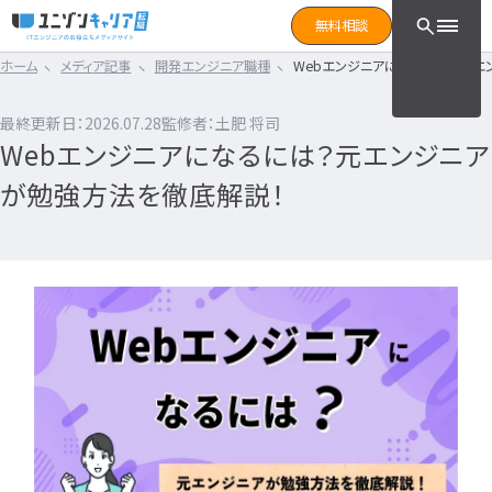
CLICK TO SEARCH !!
まずは読みたい記事をサ
無料相談
と検索！
ホーム
メディア記事
開発エンジニア職種
Webエンジニアになるには？元エ
CLICK TO SEARCH !!
カテゴリ×タグ
転職フェーズ
キーワード
カテゴリから探す
最終更新日：2026.07.28
監修者：土肥 将司
カテゴリ
から探す
Webエンジニアになるには？元エンジニア
IT転職コラム
エンジニア転職の準備
IT転職コラム
が勉強方法を徹底解説！
IT転職ガイド
転職エージェント
エンジニアってどういう仕事？
ITエンジニア
IT企業レビュー
エンジニアの働き方はどうなの？
ITスクール
エンジニアはおすすめなの？
インフラエンジニア職種
IT用語wiki
エンジニア転職活動
開発エンジニア職種
ITエンジニア
エンジニア
何のエンジニアになればいい？
IT業界
開発エンジニア
エンジニアの勉強は何をすればいい？
インフラエンジニア
エンジニアの転職に必要なものは？
エンジニア資格
システムエンジニア
企業研究・求人応募
タグ
から探す
プログラマー