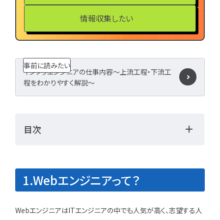
LPIC
LinuC
C
CCNA
スキルアップ
情報収集したい
プロジェクト
炎上案
ゆるブラック企業
ホワイト企業
第二新
事前に読みたい
転職失敗
成長
インフラエンジニアの仕事内容～上流工程・下流工
程をわかりやすく解説～
辞めたい
ランキング
経歴・学歴
ブラック
適性・向き不向き
ス
仕事内容
将来性・需
目次
年収・給料
就活・新
とは
職種・種類
転職成功
年収アップ
1.Webエンジニアって？
やめとけ
働き方
キャリアアップ
キャリアパス
なるに
WebエンジニアはITエンジニアの中でも人気が高く、志望する人
未経験
女性