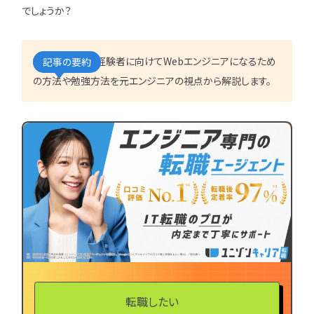
IT企業
キャリアパス
なるには
未経験
女性
でしょうか？
プロジェクト管理
勉強・学習
書類選考
経験者
その他エンジニア職種
面接対策
おすすめ
違い
本記事では、未経験者に向けてWebエンジニアになるため
記事の要約
エンジニア資格
864
の方法や勉強方法を元エンジニアの視点から解説します。
検索
検索結果：
件
民間開発資格
民間インフラ資格
情報処理技術者試験（国家）
タグから探す
CompTIA
JCSQE
JSTQB
swift
CCST
AI
オラクルマスター
タイミング
Python
C言語
PHP
J
転職したい
GCP
Azure
A