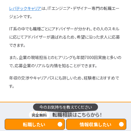
レバテックキャリア
は、ITエンジニア・デザイナー専門の転職エー
ジェントです。
IT系の中でも職種ごとにアドバイザーが分かれ、その人のスキル
に応じてアドバイザーが選ばれるため、希望に沿った求人に応募
できます。
また、企業の現場担当とのヒアリングも年間7000回実施と多いの
で、応募企業のリアルな内情を知ることができます。
年収の交渉やキャリアパスにも詳しいため、経験者におすすめで
す。
6-3.リクルートエージェント
今のお気持ちを教えてください
転職相談
はこちらから！
完全無料
リクルートエージェント
は、圧倒的な求人数と支援実績を持つ総
転職したい
情報収集したい