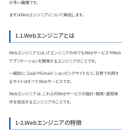
が多い職種です。
勉強・学習
書類選考
経験者
面接対策
まずはWebエンジニアについて解説します。
おすすめ
違い
1.1.Webエンジニアとは
タグ一覧
転職フェーズから探す
Webエンジニアとは、ITエンジニアの中でもWebサービスやWeb
エンジニア転職の
アプリケーションを開発するエンジニアのことです。
備
一般的に、SaaSやGmail・ショッピングサイトなど、日常で利用す
るサイトはすべてWebサービスです。
エンジニア転職活
Webエンジニアは、これらのWebサービスの設計・開発・運用保
企業研究・求人応
守を担当するエンジニアのことです。
応募書類・資格勉
1-2.Webエンジニアの特徴
面接対策・内定獲