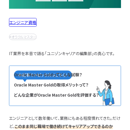
インフラエンジニア職
どんな求人を選べばいい？
フルスタックエンジニア
CompTIA
JCSQE
企業選びで失敗すると？
ネットワークエンジニア
エンジニア資格
JSTQB
swift
CCIE
CCST
AI
サーバーエンジニア
転職の軸に沿った企業はどう選ぶ？
オラクルマスター
タイミング
Python
データベースエンジニア
オラクルマスター
応募書類・資格勉強
C言語
PHP
Ruby
Java
GCP
セキュリティエンジニア
Azure
AWS
LPIC
LinuC
クラウドエンジニア
IT業界を本音で語る「ユニゾンキャリアの編集部」の真心です。
エンジニアの資格取得は何がいい？
CCNP
CCNA
スキルアップ
開発エンジニア職種
エンジニアの書類作成の注意点は？
プロジェクト
炎上案件
ゆるブラック企業
ポートフォリオ・スキルシートは？
Webエンジニア
ホワイト企業
第二新卒
転職失敗
Oracle Master Goldってどんな試験？
本記事のトピックスはこちら！
アプリケーションエンジニア
面接対策・内定獲得
成長
文系
辞めたい
ランキング
Oracle Master Goldの取得メリットって？
フロントエンドエンジニア
経歴・学歴
ブラック企業
適性・向き不向き
どんな企業がOracle Master Goldを評価する？
QAエンジニア
エンジニアの面接対策どうすれば？
スキル
仕事内容
将来性・需要
組み込みエンジニア
エンジニアの面接で落とされる理由は？
年収・給料
就活・新卒
とは
バックエンドエンジニア
エンジニアの技術質問どう答える？
職種・種類
転職成功
年収アップ
エンジニアとして数年働いて、業務にもある程度慣れてきた。だけ
IT業界
やめとけ
働き方
キャリアアップ
ど、
このまま同じ職場で働き続けてキャリアアップできるのか