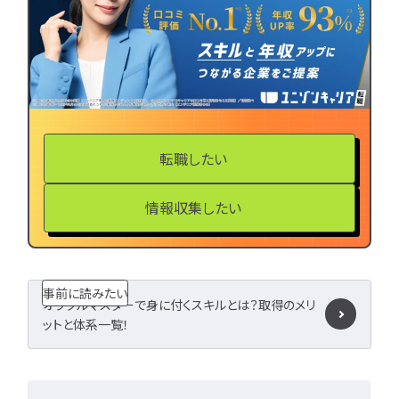
LPIC
LinuC
C
CCNA
スキルアップ
プロジェクト
炎上案
ゆるブラック企業
ホワイト企業
第二新
転職失敗
成長
辞めたい
ランキング
転職したい
経歴・学歴
ブラック
適性・向き不向き
ス
情報収集したい
仕事内容
将来性・需
年収・給料
就活・新
とは
職種・種類
事前に読みたい
転職成功
年収アップ
オラクルマスターで身に付くスキルとは？取得のメリ
やめとけ
働き方
ットと体系一覧！
キャリアアップ
キャリアパス
なるに
未経験
女性