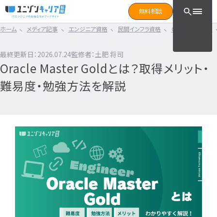
CLICK TO SEARCH !!
まずは読みたい記事をサ
無料相談
と検索！
ホーム
メディア記事
エンジニア資格
民間インフラ資格
Oracle認定資格
CLICK TO SEARCH !!
カテゴリ×タグ
転職フェーズ
キーワード
カテゴリから探す
最終更新日：2026.07.24
監修者：土肥 将司
カテゴリ
から探す
Oracle Master Goldとは？取得メリット・
IT転職コラム
エンジニア転職の準備
IT転職コラム
難易度・勉強方法を解説
IT転職ガイド
転職エージェント
エンジニアってどういう仕事？
ITエンジニア
IT企業レビュー
エンジニアの働き方はどうなの？
ITスクール
エンジニアはおすすめなの？
インフラエンジニア職種
IT用語wiki
エンジニア転職活動
開発エンジニア職種
ITエンジニア
エンジニア
何のエンジニアになればいい？
IT業界
開発エンジニア
エンジニアの勉強は何をすればいい？
インフラエンジニア
エンジニアの転職に必要なものは？
エンジニア資格
システムエンジニア
企業研究・求人応募
タグ
から探す
プログラマー