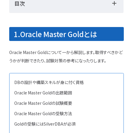
目次
勉強・学習
書類選考
経験者
面接対策
おすすめ
違い
1.Oracle Master Goldとは
タグ一覧
転職フェーズから探す
Oracle Master Goldについて一から解説します。取得すべきかど
うかが判断できたり、試験対策の参考になったりします。
エンジニア転職の
備
DBの設計や構築スキルが身に付く資格
エンジニア転職活
Oracle Master Goldの出題範囲
企業研究・求人応
Oracle Master Goldの試験概要
Oracle Master Goldの受験方法
応募書類・資格勉
Goldの受験にはSilverDBAが必須
面接対策・内定獲