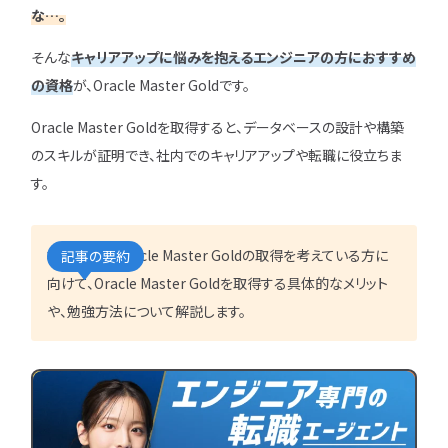
IT企業
キャリアパス
なるには
未経験
女性
な…。
プロジェクト管理
勉強・学習
書類選考
経験者
その他エンジニア職種
そんな
キャリアアップに悩みを抱えるエンジニアの方におすすめ
面接対策
おすすめ
違い
の資格
が、Oracle Master Goldです。
エンジニア資格
864
検索
検索結果：
件
Oracle Master Goldを取得すると、データベースの設計や構築
民間開発資格
のスキルが証明でき、社内でのキャリアアップや転職に役立ちま
民間インフラ資格
情報処理技術者試験（国家）
す。
タグから探す
本記事ではOracle Master Goldの取得を考えている方に
記事の要約
CompTIA
JCSQE
向けて、Oracle Master Goldを取得する具体的なメリット
JSTQB
swift
や、勉強方法について解説します。
CCST
AI
オラクルマスター
タイミング
Python
C言語
PHP
J
GCP
Azure
A