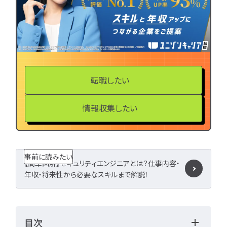
LPIC
LinuC
C
CCNA
スキルアップ
プロジェクト
炎上案
ゆるブラック企業
ホワイト企業
第二新
転職失敗
成長
転職したい
辞めたい
ランキング
経歴・学歴
ブラック
情報収集したい
適性・向き不向き
ス
仕事内容
将来性・需
年収・給料
就活・新
とは
職種・種類
事前に読みたい
【簡単図解】セキュリティエンジニアとは？仕事内容・
転職成功
年収アップ
年収・将来性から必要なスキルまで解説！
やめとけ
働き方
キャリアアップ
キャリアパス
なるに
目次
未経験
女性