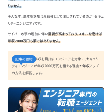
IT企業
キャリアパス
なるには
未経験
女性
りません。
プロジェクト管理
勉強・学習
書類選考
経験者
その他エンジニア職種
そんな中、高年収を狙える職種として注目されているのが「セキュ
面接対策
おすすめ
違い
リティエンジニア」です。
エンジニア資格
864
検索
検索結果：
件
民間開発資格
サイバー攻撃の増加に伴い
需要が高まっており、スキルを磨けば
民間インフラ資格
年収2000万円も夢ではありません。
情報処理技術者試験（国家）
タグから探す
本記事では、高年収を目指すエンジニアを対象に、セキュリ
記事の要約
ティエンジニアが年収2000万円を狙える理由や年収アップ
CompTIA
JCSQE
の方法を解説します。
JSTQB
swift
CCST
AI
オラクルマスター
タイミング
Python
C言語
PHP
J
GCP
Azure
A