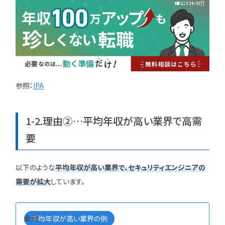
ユニゾンキャリア「IT転職メデ
部」
ニュースページ
参照：
IPA
利用規約
個人情報の取り扱い
1-2.理由②…平均年収が高い業界で高需
個人情報保護方針
要
以下のような
平均年収が高い業界で、セキュリティエンジニアの
需要が拡大
しています。
金融
平均年収が高い業界の例