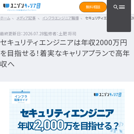
CLICK TO SEARCH !!
まずは読みたい記事をサ
無料相談
と検索！
ホーム
メディア記事
インフラエンジニア職種
セキュリティエンジニアは年収2
CLICK TO SEARCH !!
カテゴリ×タグ
転職フェーズ
キーワード
カテゴリから探す
最終更新日：2026.07.28
監修者：土肥 将司
カテゴリ
から探す
セキュリティエンジニアは年収2000万円
IT転職コラム
エンジニア転職の準備
IT転職コラム
を目指せる！着実なキャリアプランで高年
IT転職ガイド
転職エージェント
エンジニアってどういう仕事？
収へ
ITエンジニア
IT企業レビュー
エンジニアの働き方はどうなの？
ITスクール
エンジニアはおすすめなの？
インフラエンジニア職種
IT用語wiki
エンジニア転職活動
開発エンジニア職種
ITエンジニア
エンジニア
何のエンジニアになればいい？
IT業界
開発エンジニア
エンジニアの勉強は何をすればいい？
インフラエンジニア
エンジニアの転職に必要なものは？
エンジニア資格
システムエンジニア
企業研究・求人応募
タグ
から探す
プログラマー