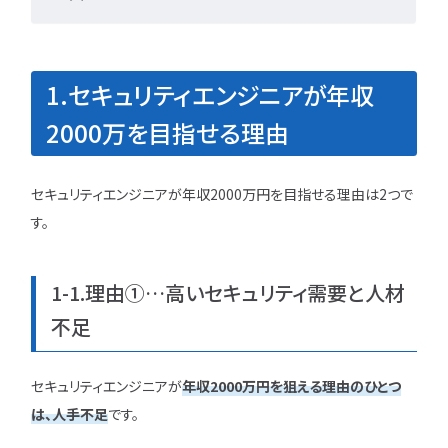
勉強・学習
書類選考
経験者
面接対策
おすすめ
違い
1.セキュリティエンジニアが年収
2000万を目指せる理由
タグ一覧
転職フェーズから探す
セキュリティエンジニアが年収2000万円を目指せる理由は2つで
エンジニア転職の
す。
備
エンジニア転職活
1-1.理由①…高いセキュリティ需要と人材
不足
企業研究・求人応
セキュリティエンジニアが
年収2000万円を狙える理由のひとつ
応募書類・資格勉
は、人手不足
です。
面接対策・内定獲