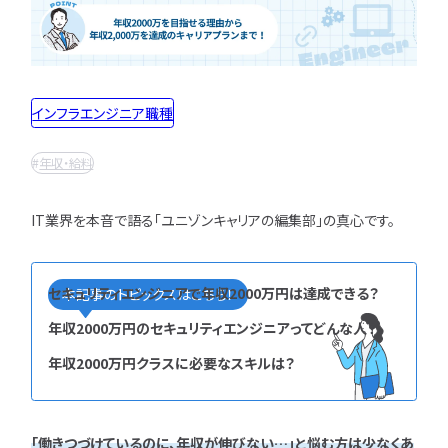
インフラエンジニア職
どんな求人を選べばいい？
フルスタックエンジニア
CompTIA
JCSQE
企業選びで失敗すると？
ネットワークエンジニア
JSTQB
swift
CCIE
CCST
AI
サーバーエンジニア
転職の軸に沿った企業はどう選ぶ？
オラクルマスター
タイミング
Python
インフラエンジニア職種
データベースエンジニア
応募書類・資格勉強
C言語
PHP
Ruby
Java
GCP
セキュリティエンジニア
年収・給料
Azure
AWS
LPIC
LinuC
クラウドエンジニア
エンジニアの資格取得は何がいい？
CCNP
CCNA
スキルアップ
開発エンジニア職種
エンジニアの書類作成の注意点は？
IT業界を本音で語る「ユニゾンキャリアの編集部」の真心です。
プロジェクト
炎上案件
ゆるブラック企業
ポートフォリオ・スキルシートは？
Webエンジニア
ホワイト企業
第二新卒
転職失敗
アプリケーションエンジニア
面接対策・内定獲得
成長
文系
辞めたい
ランキング
セキュリティエンジニアで年収2000万円は達成できる？
本記事のトピックスはこちら！
フロントエンドエンジニア
経歴・学歴
ブラック企業
適性・向き不向き
QAエンジニア
年収2000万円のセキュリティエンジニアってどんな人？
エンジニアの面接対策どうすれば？
スキル
仕事内容
将来性・需要
組み込みエンジニア
年収2000万円クラスに必要なスキルは？
エンジニアの面接で落とされる理由は？
年収・給料
就活・新卒
とは
バックエンドエンジニア
エンジニアの技術質問どう答える？
職種・種類
転職成功
年収アップ
IT業界
やめとけ
働き方
キャリアアップ
「働きつづけているのに、年収が伸びない…」と悩む方は少なくあ