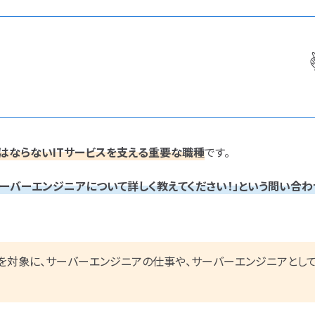
CCIE
CCST
AI
シャリスト試験
オラクルマスター
タイミ
C言語
PHP
Java
JCSQE
JSTQB
swift
CCIE
CCST
Azure
AWS
LPIC
Python
C言語
PHP
Ruby
Java
CCNP
CCNA
スキ
プロジェクト
炎上案件
nuC
CCNP
CCNA
スキルアップ
ゆるブラック企業
ホワイ
ク企業
ホワイト企業
第二新卒
転職失敗
第二新卒
転職失敗
経歴・学歴
ブラック企業
適性・向き不向き
はならないITサービスを支える重要な職種
です。
辞めたい
ランキング
年収・給料
就活・新卒
とは
職種・種類
ブラック企業
適性・向き
サーバーエンジニアについて詳しく教えてください！」という問い合わ
働き方
キャリアアップ
キャリアパス
なるには
仕事内容
将来性・需要
考
経験者
面接対策
おすすめ
違い
就活・新卒
とは
職
転職成功
年収アップ
働き方
キャリアアップ
対象に、サーバーエンジニアの仕事や、サーバーエンジニアとして
864
検索結果：
件
なるには
未経験
検索
勉強・学習
書類選考
面接対策
おすすめ