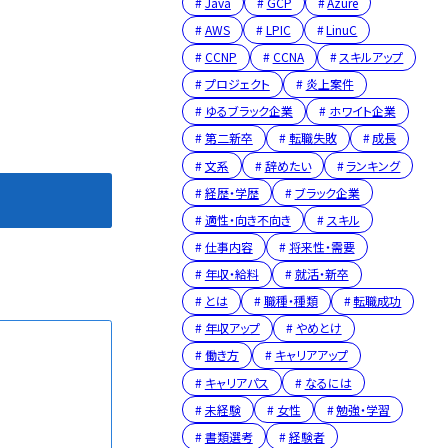
Java
GCP
Azure
AWS
LPIC
LinuC
CCNP
CCNA
スキルアップ
プロジェクト
炎上案件
ゆるブラック企業
ホワイト企業
第二新卒
転職失敗
成長
文系
辞めたい
ランキング
経歴・学歴
ブラック企業
適性・向き不向き
スキル
仕事内容
将来性・需要
年収・給料
就活・新卒
とは
職種・種類
転職成功
年収アップ
やめとけ
働き方
キャリアアップ
キャリアパス
なるには
未経験
女性
勉強・学習
書類選考
経験者