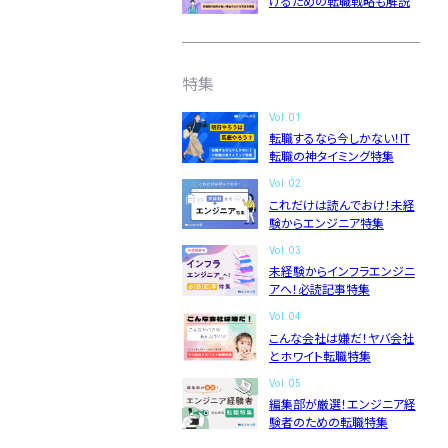
げるための転職戦略も解説
編集部」
ニュースページ
利用規約
個人情報の取り扱い
特集
Vol.01
転職するなら今しかない！IT
転職の神タイミング特集
Vol.02
これだけは読んでおけ！未経
験からエンジニア特集
Vol.03
未経験からインフラエンジニ
アへ！必読記事特集
Vol.04
こんな会社は嫌だ！ヤバ会社
とホワイト転職特集
Vol.05
編集部が厳選！エンジニア経
験者のための転職特集