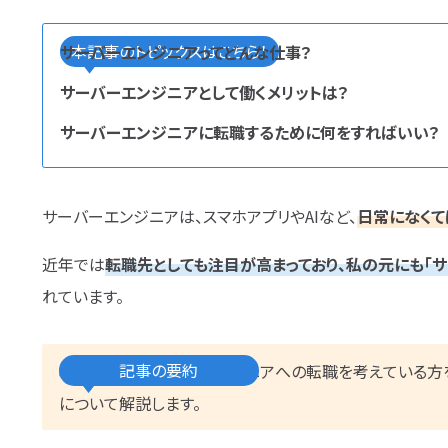
エンベデッドシステムスペ
本記事のトピックスはこちら！
サーバーエンジニアってどんな仕事？
フルスタックエンジニア
CompTIA
サーバーエンジニアとして働くメリットは？
AI
オラクルマスター
タイミング
サーバーエンジニアに転職するために何をすればいい？
GCP
Azure
AWS
LPIC
Li
タグ
か
プロジェクト
炎上案件
ゆるブラッ
ら探す
成長
文系
辞めたい
ランキング
サーバーエンジニアは、スマホアプリやAIなど、
日常になくて
スキル
仕事内容
将来性・需要
近年では
転職先としても注目が高まっており、私の元にも「
転職成功
年収アップ
やめとけ
れています。
未経験
女性
勉強・学習
書類選
記事の要約
本記事ではサーバーエンジニアへの転職を考えている方を
について解説します。