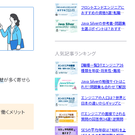
資格の効果的な活用方法
企業研究・求人応募
フロントエンドエンジニアに
ング
Python
おすすめの資格9選！転職で
GCP
役立つスキルをレベル別に解
応募書類・資格勉強
Java Silverの参考書・問題集
説
LinuC
を選ぶポイントは？おすすめ
の勉強方法も解説
ルアップ
面接対策・内定獲得
特集一覧
ト企業
人気記事ランキング
成長
文系
【職種一覧】ITエンジニア26
経歴・学歴
種類を年収・将来性・難易度・
不向き
スキル
仕事内容を図解でわかりやす
せ
が多く寄せら
Java Silverの勉強サイトはこ
く解説
年収・給料
れだ！問題集も合わせて解説
種・種類
エンジニアの人口は？世界と
やめとけ
日本の違いからギャップと人
キャリアパス
手不足の対策を探る！
働くメリット
ITエンジニアの面接でされる
女性
質問の回答例34選！逆質問
経験者
例15選！
SESの平均年収は？給料を上
違い