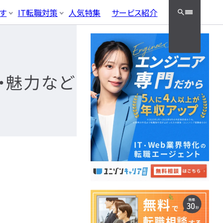
クッと検索！
す
IT転職対策
人気特集
サービス紹介
ラック企業
適性・向き不向き
フラエンジニア職種
・資格勉強
面接対策・内定獲得
05
やめとけ
キャリアパス
クエンジニア
インフラエ
接対策
エンジニア
・魅力など
ンジニ
ースエンジニア
ィエンジニア
ア職種
タグ一覧へ
ンジニア
ネットワークエン
ニ
ジニア資格
ジニア
サーバーエンジニ
資格
ニ
ア
フラ資格
データベースエン
技術者試験（国家）
ジニア
セキュリティエンジ
ニア
クラウドエンジニ
ア