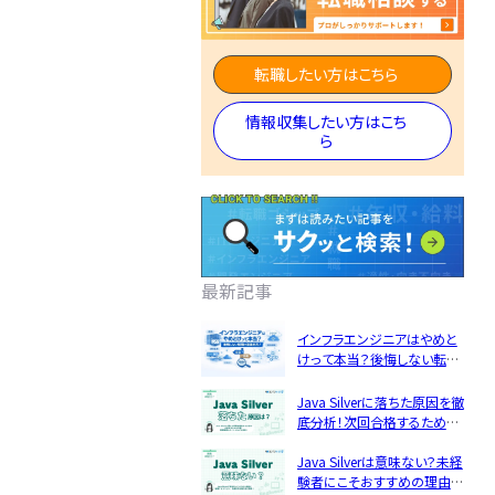
エンジニ
ア資格
転職したい方はこちら
理
民間開発資格
ア
情報収集したい方はこち
民間インフラ資格
ら
情報処理技術者試
験（国家）
最新記事
インフラエンジニアはやめと
けって本当？後悔しない転職
転職フェーズから探す
の見極め方！
Java Silverに落ちた原因を徹
エンジニア転職の準備
底分析！次回合格するための
5つの対策
Java Silverは意味ない？未経
エンジニア転職活動
JSTQB
swift
験者にこそおすすめの理由と