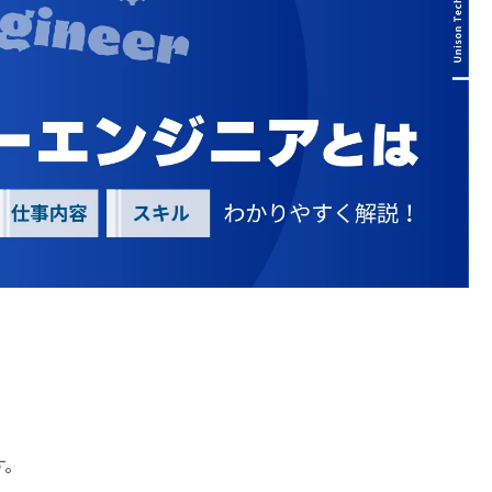
開発エン
IT業界
ジニア
IT企業
アの書類作成の注意点は？
プロジェクト管
職種
その他エンジニ
Webエンジニア
職種
アプリケーション
エンジニア
アの面接で落とされる理由は？
フロントエンドエ
）
ンジニア
試験
QAエンジニア
ト試験
組み込みエンジニ
ア
ト試験
バックエンドエン
ント試験
ジニア
タグから探す
試験
。
CompTIA
JCSQE
験