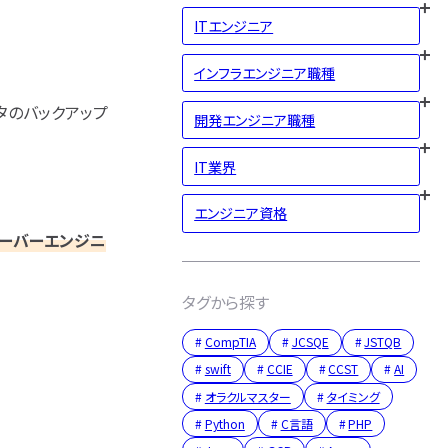
ITエンジニア
インフラエンジニア職種
タのバックアップ
開発エンジニア職種
IT業界
エンジニア資格
ーバーエンジニ
タグから探す
CompTIA
JCSQE
JSTQB
swift
CCIE
CCST
AI
オラクルマスター
タイミング
Python
C言語
PHP