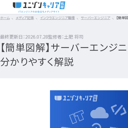
ホーム
メディア記事
インフラエンジニア職種
サーバーエンジニア
【簡単
タイミング
スキルアップ
IT転職コラム
エンジニア転職の準備
01
02
まずは読みたい記
CLICK TO SEARCH !!
スキル
仕事内容
IT転職ガイド
カテゴリ×タグ
から探す
転職フェ
最終更新日：2026.07.28
監修者：土肥 将司
な
転職エージェント
【簡単図解】サーバーエンジニ
IT企業レビュー
IT転職ガイド
エンジニア
ネットワークエンジニア
Webエンジニア
IT企業
民間開発資格
IT転職コラム
ITスクール
業界で選ぶIT転職
エンジニア職業ガイド
サーバーエンジニア
サーバーサイドエンジニ
自社開発
Swift資格
分かりやすく解説
エンジニア転職の準備
IT用語wiki
はじめてのIT転職
エンジニア職業ゴシップ
データベースエンジニア
アプリケーションエンジニ
SES
テスト資格
ITエンジニア
転職エージェント
エンジニア転職ガイド
セキュリティエンジニア
フロントエンドエンジニア
Sler
Python資格
開発エンジニア職種
エンジニアってどういう仕事？
エンジニアの働
職種別おすすめ
開発エンジニア
クラウドエンジニア
QAエンジニア
プロジェクト管理
Ruby資格
インフラエンジニア職種
Webエンジニア
企業別おすすめ
開発職業ガイド
テストエンジニア（テスター
プロジェクトリーダー（PL
Swift資格
エンジニア転職活動
経験別おすすめ
開発職業ゴシップ
組み込みエンジニア
プロジェクトマネージャー（
HTML資格
アプリケーションエンジニア
開発エンジニア職種
年齢別おすすめ
開発転職ガイド
バックエンドエンジニア
ITコンサルタント
Java資格
フロントエンドエンジニア
何のエンジニアになればいい？
エンジニアの
技術別おすすめ
インフラエンジニア
ブリッジSE
Android™技術者認定試
QAエンジニア
IT業界
IT企業レビュー
インフラ職業ガイド
プロジェクトマネジメントオ
PHP資格
エンジニアの転職に必要なものは？
組み込みエンジニア
IT企業分析
インフラ職業ゴシップ
その他エンジニア職種
C言語資格
企業研究・求人応募
企業インタビュー
インフラ転職ガイド
ITヘルプデスク
民間インフラ資格
バックエンドエンジニア
エンジニア資格
ITスクール
システムエンジニア
社内SE
Google Cloud 認定資格
プログラミングスクール
SE職業ガイド
セールスエンジニア
OSS-DB認定資格
どんな求人を選べばいい？
企業選びで失敗す