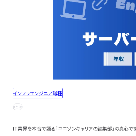
職業訓練校
SE職業ゴシップ
Oracle認定資格
応募書類・資格勉強
IT用語wiki
SE転職ガイド
AWS認定資格
開発職向け用語集
プログラマー
ITIL®認定資格
カテゴ
インフラ職向け用語集
PG職業ガイド
CompTIA認定資格
エンジニアの資格取得は何がいい？
エンジニ
PG職業ゴシップ
SANS認定資格
リ
から
ポートフォリオ・スキルシートは？
PG転職ガイド
CISA®認定資格
探す
(ISC)²認定資格
面接対策・内定獲得
Cisco技術者認定資格
Linux技術者認定資格
エンジニアの面接対策どうすれば？
エンジニ
Microsoft Azure認定資格
情報処理技術者試験（国家
エンジニアの技術質問どう答える？
プロジェクトマネージャ
ITストラテジスト試験
データベーススペシャリス
システムアーキテクト試験
インフラエンジニア職種
ネットワークスペシャリス
情報セキュリティマネジメ
ITパスポート
とは
基本情報技術者試験
応用情報技術者試験
情報処理安全確保支援士
IT業界を本音で語る「ユニゾンキャリアの編集部」の真心です
システム監査技術者試験
ITサービスマネージャ試