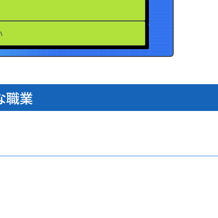
い
な職業