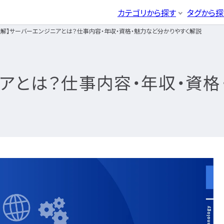
CLICK TO SEARCH !!
まずは読みたい記事をサ
カテゴリから探す
タグから探
図解】サーバーエンジニアとは？仕事内容・年収・資格・魅力など分かりやすく解説
ホワイト企業
第二新卒
辞めたい
ブ
ITエンジニア
イン
エンジニア転職活動
企業研究・求人応募
応募書類
03
04
カテゴリから探す
事をサクッと検索！
年収・給料
とは
職種・種類
年収アップ
エンジニア
ネットワー
IT転職コ
ITエンジ
ーズ
から探す
キーワード
から探す
るには
未経験
書類選考
経験者
面
開発エンジニア
サーバー
アとは？仕事内容・年収・資格
ラム
ニア
インフラエンジニア
データベ
システムエンジニア
セキュリテ
IT転職ガイド
エンジニア
ア
プログラマー
クラウドエ
転職エージェント
開発エンジニア
ア
IT企業レビュー
インフラエンジ
IT業界
エン
き方はどうなの？
エンジニアはおすすめなの？
ア
ITスクール
IT企業
民間開発
）
）
システムエンジ
IT用語wiki
PM）
プロジェクト管理
民間イン
ア
その他エンジニア職種
情報処理
勉強は何をすればいい？
プログラマー
験
フィサー（PMO）
ると？
転職の軸に沿った企業はどう選ぶ？