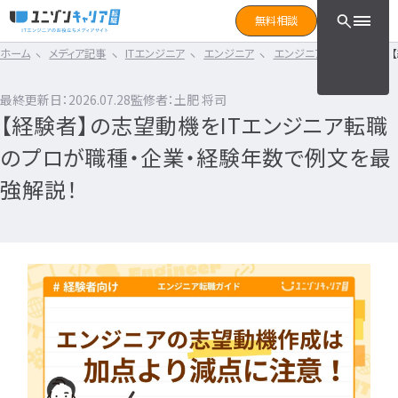
CLICK TO SEARCH !!
まずは読みたい記事をサ
無料相談
と検索！
ホーム
メディア記事
ITエンジニア
エンジニア
エンジニア転職ガイド
CLICK TO SEARCH !!
カテゴリ×タグ
転職フェーズ
キーワード
カテゴリから探す
最終更新日：2026.07.28
監修者：土肥 将司
カテゴリ
から探す
【経験者】の志望動機をITエンジニア転職
IT転職コラム
エンジニア転職の準備
IT転職コラム
のプロが職種・企業・経験年数で例文を最
IT転職ガイド
転職エージェント
エンジニアってどういう仕事？
強解説！
ITエンジニア
IT企業レビュー
エンジニアの働き方はどうなの？
ITスクール
エンジニアはおすすめなの？
インフラエンジニア職種
IT用語wiki
エンジニア転職活動
開発エンジニア職種
ITエンジニア
エンジニア
何のエンジニアになればいい？
IT業界
開発エンジニア
エンジニアの勉強は何をすればいい？
インフラエンジニア
エンジニアの転職に必要なものは？
エンジニア資格
システムエンジニア
企業研究・求人応募
タグ
から探す
プログラマー