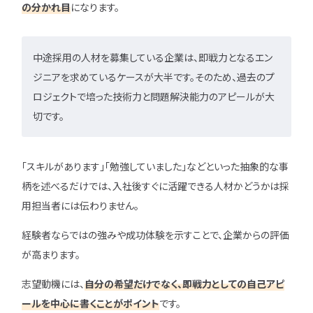
の分かれ目
になります。
ユニゾンキャリア「IT転職メデ
中途採用の人材を募集している企業は、即戦力となるエン
部」
ジニアを求めているケースが大半です。そのため、過去のプ
ニュースページ
ロジェクトで培った技術力と問題解決能力のアピールが大
切です。
利用規約
個人情報の取り扱い
「スキルがあります」「勉強していました」などといった抽象的な事
個人情報保護方針
柄を述べるだけでは、入社後すぐに活躍できる人材かどうかは採
用担当者には伝わりません。
経験者ならではの強みや成功体験を示すことで、企業からの評価
が高まります。
志望動機には、
自分の希望だけでなく、即戦力としての自己アピ
ールを中心に書くことがポイント
です。