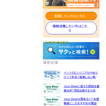
エンジニ
ア資格
転職したい方はこちら
理
民間開発資格
ア
情報収集したい方はこち
民間インフラ資格
ら
情報処理技術者試
験（国家）
最新記事
インフラエンジニアはやめと
けって本当？後悔しない転職
転職フェーズから探す
の見極め方！
Java Silverに落ちた原因を徹
エンジニア転職の準備
底分析！次回合格するための
5つの対策
Java Silverは意味ない？未経
エンジニア転職活動
JSTQB
swift
験者にこそおすすめの理由と