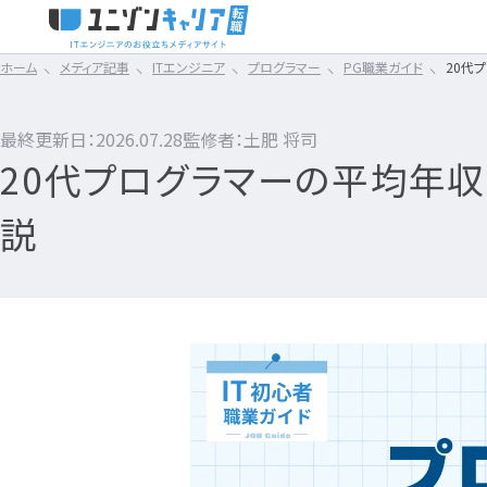
ホーム
メディア記事
ITエンジニア
プログラマー
PG職業ガイド
20代
タイミング
スキルアップ
IT転職コラム
エンジニア転職の準備
01
02
まずは読みたい記
CLICK TO SEARCH !!
スキル
仕事内容
IT転職ガイド
カテゴリ×タグ
から探す
転職フェ
最終更新日：2026.07.28
監修者：土肥 将司
な
転職エージェント
20代プログラマーの平均年
IT企業レビュー
IT転職ガイド
エンジニア
ネットワークエンジニア
Webエンジニア
IT企業
民間開発資格
IT転職コラム
ITスクール
業界で選ぶIT転職
エンジニア職業ガイド
サーバーエンジニア
サーバーサイドエンジニ
自社開発
Swift資格
説
エンジニア転職の準備
IT用語wiki
はじめてのIT転職
エンジニア職業ゴシップ
データベースエンジニア
アプリケーションエンジニ
SES
テスト資格
ITエンジニア
転職エージェント
エンジニア転職ガイド
セキュリティエンジニア
フロントエンドエンジニア
Sler
Python資格
開発エンジニア職種
エンジニアってどういう仕事？
エンジニアの働
職種別おすすめ
開発エンジニア
クラウドエンジニア
QAエンジニア
プロジェクト管理
Ruby資格
インフラエンジニア職種
Webエンジニア
企業別おすすめ
開発職業ガイド
テストエンジニア（テスター
プロジェクトリーダー（PL
Swift資格
エンジニア転職活動
経験別おすすめ
開発職業ゴシップ
組み込みエンジニア
プロジェクトマネージャー（
HTML資格
アプリケーションエンジニア
開発エンジニア職種
年齢別おすすめ
開発転職ガイド
バックエンドエンジニア
ITコンサルタント
Java資格
フロントエンドエンジニア
何のエンジニアになればいい？
エンジニアの
技術別おすすめ
インフラエンジニア
ブリッジSE
Android™技術者認定試
QAエンジニア
IT業界
IT企業レビュー
インフラ職業ガイド
プロジェクトマネジメントオ
PHP資格
エンジニアの転職に必要なものは？
組み込みエンジニア
IT企業分析
インフラ職業ゴシップ
その他エンジニア職種
C言語資格
企業研究・求人応募
企業インタビュー
インフラ転職ガイド
ITヘルプデスク
民間インフラ資格
バックエンドエンジニア
エンジニア資格
ITスクール
システムエンジニア
社内SE
Google Cloud 認定資格
プログラミングスクール
SE職業ガイド
セールスエンジニア
OSS-DB認定資格
どんな求人を選べばいい？
企業選びで失敗す