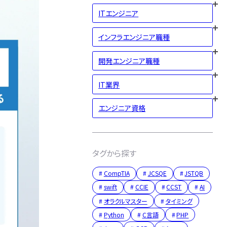
ITエンジニア
インフラエンジニア職種
開発エンジニア職種
IT業界
エンジニア資格
タグから探す
CompTIA
JCSQE
JSTQB
swift
CCIE
CCST
AI
オラクルマスター
タイミング
Python
C言語
PHP