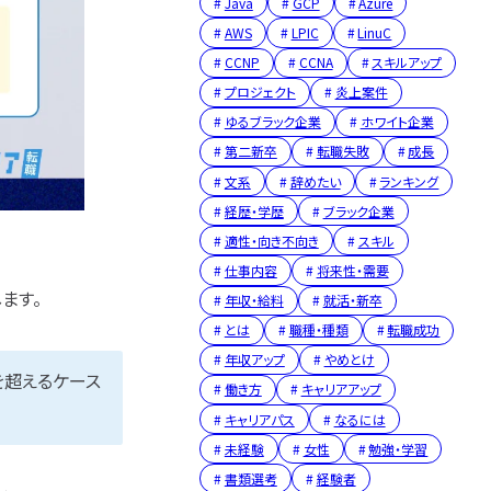
Java
GCP
Azure
AWS
LPIC
LinuC
CCNP
CCNA
スキルアップ
プロジェクト
炎上案件
ゆるブラック企業
ホワイト企業
第二新卒
転職失敗
成長
文系
辞めたい
ランキング
経歴・学歴
ブラック企業
適性・向き不向き
スキル
仕事内容
将来性・需要
ます。
年収・給料
就活・新卒
とは
職種・種類
転職成功
年収アップ
やめとけ
を超えるケース
働き方
キャリアアップ
キャリアパス
なるには
未経験
女性
勉強・学習
書類選考
経験者