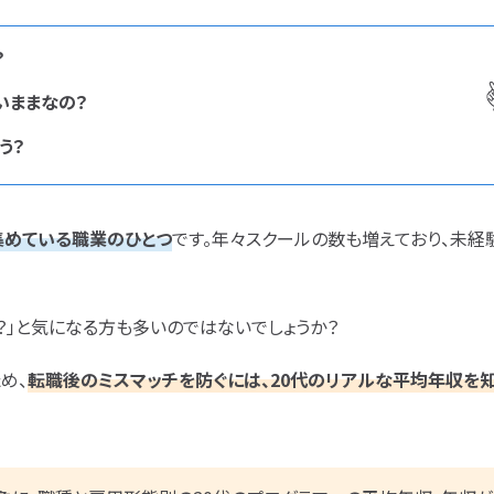
CCIE
CCST
AI
シャリスト試験
オラクルマスター
タイミ
？
C言語
PHP
Java
JCSQE
JSTQB
swift
CCIE
CCST
Azure
AWS
LPIC
いままなの？
Python
C言語
PHP
Ruby
Java
CCNP
CCNA
スキ
う？
プロジェクト
炎上案件
nuC
CCNP
CCNA
スキルアップ
ゆるブラック企業
ホワイ
ク企業
ホワイト企業
第二新卒
転職失敗
第二新卒
転職失敗
経歴・学歴
ブラック企業
適性・向き不向き
集めている職業のひとつ
です。年々スクールの数も増えており、未経
辞めたい
ランキング
年収・給料
就活・新卒
とは
職種・種類
ブラック企業
適性・向き
働き方
キャリアアップ
キャリアパス
なるには
仕事内容
将来性・需要
？」と気になる方も多いのではないでしょうか？
考
経験者
面接対策
おすすめ
違い
就活・新卒
とは
職
転職成功
年収アップ
め、
転職後のミスマッチを防ぐには、20代のリアルな平均年収を知
働き方
キャリアアップ
864
検索結果：
件
なるには
未経験
検索
勉強・学習
書類選考
面接対策
おすすめ