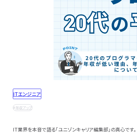
職業訓練校
SE職業ゴシップ
Oracle認定資格
応募書類・資格勉強
IT用語wiki
SE転職ガイド
AWS認定資格
開発職向け用語集
プログラマー
ITIL®認定資格
カテゴ
インフラ職向け用語集
PG職業ガイド
CompTIA認定資格
エンジニアの資格取得は何がいい？
エンジニ
PG職業ゴシップ
SANS認定資格
リ
から
ポートフォリオ・スキルシートは？
PG転職ガイド
CISA®認定資格
探す
(ISC)²認定資格
面接対策・内定獲得
Cisco技術者認定資格
Linux技術者認定資格
エンジニアの面接対策どうすれば？
エンジニ
Microsoft Azure認定資格
情報処理技術者試験（国家
エンジニアの技術質問どう答える？
プロジェクトマネージャ
ITストラテジスト試験
データベーススペシャリス
システムアーキテクト試験
ITエンジニア
ネットワークスペシャリス
情報セキュリティマネジメ
ITパスポート
年収アップ
基本情報技術者試験
応用情報技術者試験
情報処理安全確保支援士
IT業界を本音で語る「ユニゾンキャリア編集部」の真心です。
システム監査技術者試験
ITサービスマネージャ試