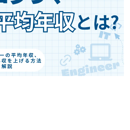
開発エン
IT業界
ジニア
IT企業
アの書類作成の注意点は？
プロジェクト管
職種
その他エンジニ
Webエンジニア
職種
アプリケーション
エンジニア
アの面接で落とされる理由は？
フロントエンドエ
）
ンジニア
試験
QAエンジニア
ト試験
組み込みエンジニ
ア
ト試験
バックエンドエン
ント試験
ジニア
タグから探す
試験
CompTIA
JCSQE
験