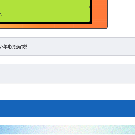
い
や年収も解説