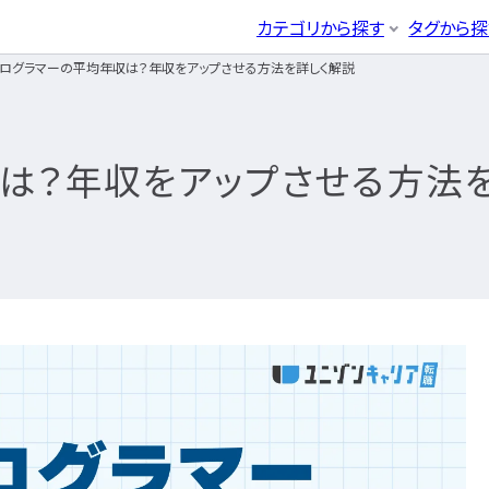
CLICK TO SEARCH !!
まずは読みたい記事をサ
カテゴリから探す
タグから探
プログラマーの平均年収は？年収をアップさせる方法を詳しく解説
ホワイト企業
第二新卒
辞めたい
ブ
ITエンジニア
イン
エンジニア転職活動
企業研究・求人応募
応募書類
03
04
カテゴリから探す
事をサクッと検索！
年収・給料
とは
職種・種類
年収アップ
エンジニア
ネットワー
IT転職コ
ITエンジ
ーズ
から探す
キーワード
から探す
るには
未経験
書類選考
経験者
面
開発エンジニア
サーバー
収は？年収をアップさせる方法
ラム
ニア
インフラエンジニア
データベ
システムエンジニア
セキュリテ
IT転職ガイド
エンジニア
ア
プログラマー
クラウドエ
転職エージェント
開発エンジニア
ア
IT企業レビュー
インフラエンジ
IT業界
エン
き方はどうなの？
エンジニアはおすすめなの？
ア
ITスクール
IT企業
民間開発
）
）
システムエンジ
IT用語wiki
PM）
プロジェクト管理
民間イン
ア
その他エンジニア職種
情報処理
勉強は何をすればいい？
プログラマー
験
フィサー（PMO）
ると？
転職の軸に沿った企業はどう選ぶ？