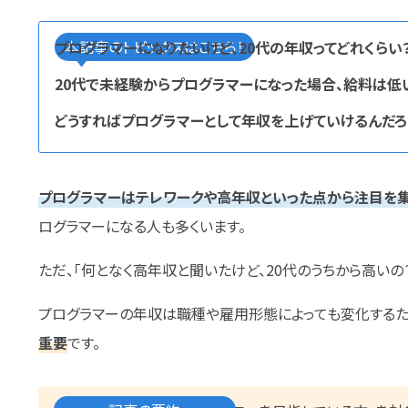
エンベデッドシステムスペ
本記事のトピックスはこちら！
プログラマーになりたいけど、20代の年収ってどれくらい
フルスタックエンジニア
CompTIA
20代で未経験からプログラマーになった場合、給料は低
AI
オラクルマスター
タイミング
どうすればプログラマーとして年収を上げていけるんだろ
GCP
Azure
AWS
LPIC
Li
タグ
か
プロジェクト
炎上案件
ゆるブラッ
ら探す
成長
文系
辞めたい
ランキング
プログラマーはテレワークや高年収といった点から注目を
スキル
仕事内容
将来性・需要
ログラマーになる人も多くいます。
転職成功
年収アップ
やめとけ
ただ、「何となく高年収と聞いたけど、20代のうちから高いの
未経験
女性
勉強・学習
書類選
プログラマーの年収は職種や雇用形態によっても変化するた
重要
です。