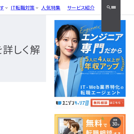
クッと検索！
す
IT転職対策
人気特集
サービス紹介
ラック企業
適性・向き不向き
フラエンジニア職種
・資格勉強
面接対策・内定獲得
05
やめとけ
キャリアパス
クエンジニア
インフラエ
接対策
エンジニア
を詳しく解
ンジニ
ースエンジニア
ィエンジニア
ア職種
タグ一覧へ
ンジニア
ネットワークエン
ニ
ジニア資格
ジニア
サーバーエンジニ
資格
ニ
ア
フラ資格
データベースエン
技術者試験（国家）
ジニア
セキュリティエンジ
ニア
クラウドエンジニ
ア