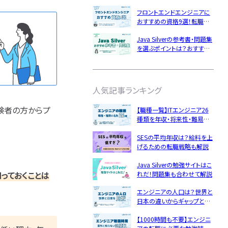
資格の効果的な活用方法
企業研究・求人応募
フロントエンドエンジニアに
ング
Python
おすすめの資格9選！転職で
GCP
役立つスキルをレベル別に解
応募書類・資格勉強
Java Silverの参考書・問題集
説
LinuC
を選ぶポイントは？おすすめ
の勉強方法も解説
ルアップ
面接対策・内定獲得
特集一覧
ト企業
人気記事ランキング
成長
文系
験者の方からプ
【職種一覧】ITエンジニア26
経歴・学歴
種類を年収・将来性・難易度・
不向き
スキル
仕事内容を図解でわかりやす
SESの平均年収は？給料を上
く解説
年収・給料
げるための転職戦略も解説
種・種類
Java Silverの勉強サイトはこ
やめとけ
っておくことは
れだ！問題集も合わせて解説
キャリアパス
エンジニアの人口は？世界と
女性
日本の違いからギャップと人
経験者
手不足の対策を探る！
【1000時間も不要】エンジニ
違い