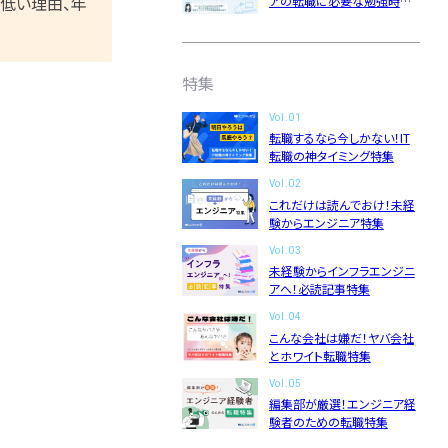
が低い理由、年
アの転職に必要な勉強時間
と現役エンジニアの平均勉
強時間
編集部」
ニュースページ
利用規約
個人情報の取り扱い
特集
Vol.01
転職するなら今しかない！IT
転職の神タイミング特集
Vol.02
これだけは読んでおけ！未経
験からエンジニア特集
Vol.03
未経験からインフラエンジニ
アへ！必読記事特集
Vol.04
こんな会社は嫌だ！ヤバ会社
とホワイト転職特集
Vol.05
編集部が厳選！エンジニア経
験者のための転職特集