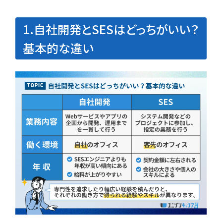
勉強・学習
書類選考
経験者
面接対策
1.自社開発とSESはどっちがいい？
おすすめ
違い
基本的な違い
タグ一覧
転職フェーズから探す
エンジニア転職の
備
エンジニア転職活
企業研究・求人応
応募書類・資格勉
面接対策・内定獲