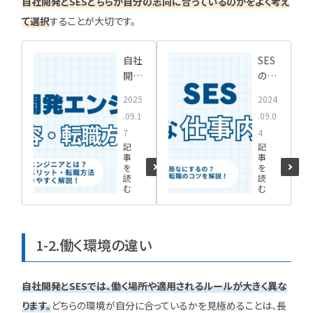
自社開発とSESどちらが自分の志向に合っているのかをよく考え
て選択
することが大切です。
自社
SES
開発
の仕
エン
事内
2025
2024
ジニ
容を
.09.1
.09.0
アと
プロ
7
4
は？
が徹
記
記
仕事
底解
事
事
内
説！
を
を
読
読
容・
入社
む
む
メリ
後の
ット・
流れ
転職
や研
1-2.働く環境の違い
方法
修内
を分
容、
かり
転職
自社開発とSESでは、働く場所や適用されるルールが大きく異な
やす
成功
ります。
どちらの環境が自分に合っているかを見極めることは、長
く解
の秘