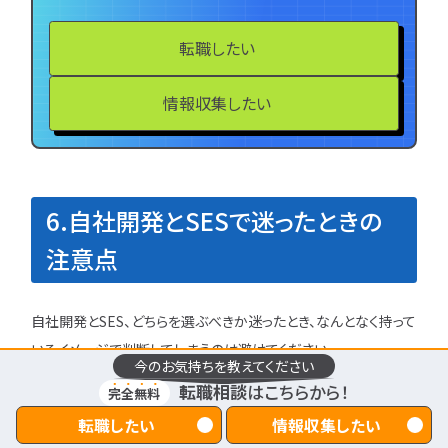
転職したい
情報収集したい
6.自社開発とSESで迷ったときの
注意点
自社開発とSES、どちらを選ぶべきか迷ったとき、なんとなく持って
いるイメージで判断してしまうのは避けてください。
今のお気持ちを教えてください
転職相談
はこちらから！
イメージに惑わされず
後悔しない選択をするためには、以下の3
完全無料
つが重要
です。
転職したい
情報収集したい