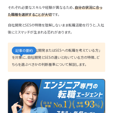
IT企業
キャリアパス
なるには
未経験
女性
それぞれ必要なスキルや経験が異なるため、
自分の状況に合っ
プロジェクト管理
勉強・学習
書類選考
経験者
その他エンジニア職種
た職種を選択することが大切
です。
面接対策
おすすめ
違い
エンジニア資格
自社開発とSESの特徴を理解しないまま転職活動を行うと、入社
864
検索
検索結果：
件
後にミスマッチが生まれる恐れがあります。
民間開発資格
民間インフラ資格
情報処理技術者試験（国家）
本記事では「自社開発またはSESへの転職を考えている方」
記事の要約
を対象に、自社開発とSESの違いと向いている方の特徴、ど
タグから探す
ちらを選ぶべきかの判断基準について解説します。
CompTIA
JCSQE
JSTQB
swift
CCST
AI
オラクルマスター
タイミング
Python
C言語
PHP
J
GCP
Azure
A