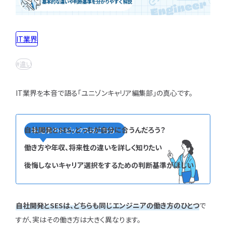
インフラエンジニア職
どんな求人を選べばいい？
フルスタックエンジニア
CompTIA
JCSQE
企業選びで失敗すると？
ネットワークエンジニア
IT業界
JSTQB
swift
CCIE
CCST
AI
サーバーエンジニア
転職の軸に沿った企業はどう選ぶ？
オラクルマスター
タイミング
Python
データベースエンジニア
違い
応募書類・資格勉強
C言語
PHP
Ruby
Java
GCP
セキュリティエンジニア
Azure
AWS
LPIC
LinuC
クラウドエンジニア
IT業界を本音で語る「ユニゾンキャリア編集部」の真心です。
エンジニアの資格取得は何がいい？
CCNP
CCNA
スキルアップ
開発エンジニア職種
エンジニアの書類作成の注意点は？
プロジェクト
炎上案件
ゆるブラック企業
ポートフォリオ・スキルシートは？
Webエンジニア
ホワイト企業
第二新卒
転職失敗
自社開発とSES、どっちが自分に合うんだろう？
本記事のトピックスはこちら！
アプリケーションエンジニア
面接対策・内定獲得
成長
文系
辞めたい
ランキング
働き方や年収、将来性の違いを詳しく知りたい
フロントエンドエンジニア
経歴・学歴
ブラック企業
適性・向き不向き
後悔しないキャリア選択をするための判断基準がほしい
QAエンジニア
エンジニアの面接対策どうすれば？
スキル
仕事内容
将来性・需要
組み込みエンジニア
エンジニアの面接で落とされる理由は？
年収・給料
就活・新卒
とは
バックエンドエンジニア
エンジニアの技術質問どう答える？
職種・種類
転職成功
年収アップ
自社開発とSESは、どちらも同じエンジニアの働き方のひとつ
で
IT業界
やめとけ
働き方
キャリアアップ
すが、実はその働き方は大きく異なります。