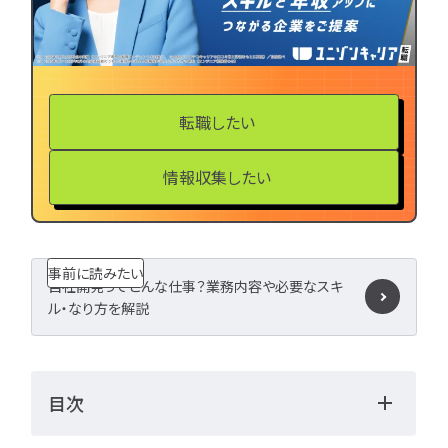
LPIC
LinuC
C
CCNA
スキルアップ
プロジェクト
炎上案
ゆるブラック企業
ホワイト企業
第二新
転職したい
転職失敗
成長
辞めたい
ランキング
情報収集したい
経歴・学歴
ブラック
適性・向き不向き
ス
仕事内容
将来性・需
事前に読みたい
年収・給料
就活・新
自社開発ってどんな仕事？業務内容や必要なスキ
とは
職種・種類
ル・なり方を解説
転職成功
年収アップ
やめとけ
働き方
キャリアアップ
目次
キャリアパス
なるに
未経験
女性