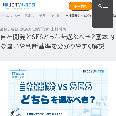
CLICK TO SEARCH !!
まずは読みたい記事をサ
無料相談
と検索！
ホーム
メディア記事
IT業界
IT企業
自社開発とSESどっちを選ぶべき？
CLICK TO SEARCH !!
カテゴリ×タグ
転職フェーズ
キーワード
カテゴリから探す
最終更新日：2026.07.28
監修者：土肥 将司
カテゴリ
から探す
自社開発とSESどっちを選ぶべき？基本的
IT転職コラム
エンジニア転職の準備
IT転職コラム
な違いや判断基準を分かりやすく解説
IT転職ガイド
転職エージェント
エンジニアってどういう仕事？
ITエンジニア
IT企業レビュー
エンジニアの働き方はどうなの？
ITスクール
エンジニアはおすすめなの？
インフラエンジニア職種
IT用語wiki
エンジニア転職活動
開発エンジニア職種
ITエンジニア
エンジニア
何のエンジニアになればいい？
IT業界
開発エンジニア
エンジニアの勉強は何をすればいい？
インフラエンジニア
エンジニアの転職に必要なものは？
エンジニア資格
システムエンジニア
企業研究・求人応募
タグ
から探す
プログラマー