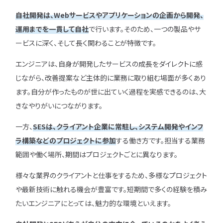
自社開発は、Webサービスやアプリケーションの企画から開発、
運用までを一貫して自社
で行います。そのため、一つの製品やサ
ユニゾンキャリア「IT転職メデ
ービスに深く、そして長く関わることが特徴です。
部」
エンジニアは、自身が開発したサービスの成長をダイレクトに感
ニュースページ
じながら、改善提案など主体的に業務に取り組む場面が多くあり
利用規約
ます。自分が作ったものが世に出ていく過程を実感できるのは、大
個人情報の取り扱い
きなやりがいにつながります。
個人情報保護方針
一方、
SESは、クライアント企業に常駐し、システム開発やインフ
ラ構築などのプロジェクトに参加
する働き方です。担当する業務
範囲や働く場所、期間はプロジェクトごとに異なります。
様々な業界のクライアントと仕事をするため、多様なプロジェクト
や最新技術に触れる機会が豊富です。短期間で多くの経験を積み
たいエンジニアにとっては、魅力的な環境といえます。