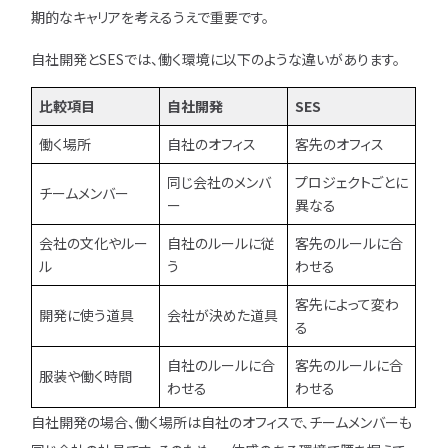
説！
訣も
期的なキャリアを考えるうえで重要です。
紹介
自社開発とSESでは、働く環境に以下のような違いがあります。
比較項目
自社開発
SES
働く場所
自社のオフィス
客先のオフィス
同じ会社のメンバ
プロジェクトごとに
チームメンバー
ー
異なる
会社の文化やルー
自社のルールに従
客先のルールに合
ル
う
わせる
客先によって変わ
開発に使う道具
会社が決めた道具
る
自社のルールに合
客先のルールに合
服装や働く時間
わせる
わせる
自社開発の場合、働く場所は自社のオフィスで、チームメンバーも