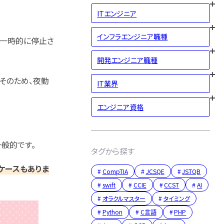
ITエンジニア
インフラエンジニア職種
を一時的に停止さ
開発エンジニア職種
そのため、夜勤
IT業界
エンジニア資格
般的です。
タグから探す
ケースもありま
CompTIA
JCSQE
JSTQB
swift
CCIE
CCST
AI
オラクルマスター
タイミング
Python
C言語
PHP