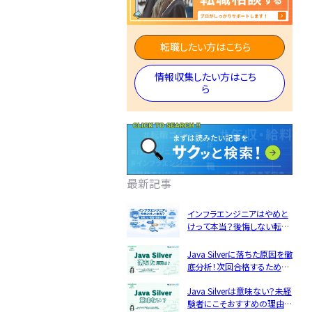
エンジニ
ア資格
転職したい方はこちら
理
民間開発資格
ア
情報収集したい方はこち
民間インフラ資格
ら
情報処理技術者試
験（国家）
最新記事
インフラエンジニアはやめと
けって本当？後悔しない転職
転職フェーズから探す
の見極め方！
Java Silverに落ちた原因を徹
エンジニア転職の準備
底分析！次回合格するための
5つの対策
Java Silverは意味ない？未経
エンジニア転職活動
JSTQB
swift
験者にこそおすすめの理由と