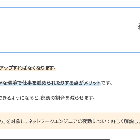
CCIE
CCST
AI
シャリスト試験
オラクルマスター
タイミ
C言語
PHP
Java
JCSQE
JSTQB
swift
CCIE
CCST
Azure
AWS
LPIC
Python
C言語
PHP
Ruby
Java
CCNP
CCNA
スキ
プロジェクト
炎上案件
nuC
CCNP
CCNA
スキルアップ
ゆるブラック企業
ホワイ
ク企業
ホワイト企業
第二新卒
転職失敗
第二新卒
転職失敗
経歴・学歴
ブラック企業
適性・向き不向き
アップすればなくなります。
辞めたい
ランキング
年収・給料
就活・新卒
とは
職種・種類
ブラック企業
適性・向き
かな環境で仕事を進められたりする点がメリット
です。
働き方
キャリアアップ
キャリアパス
なるには
仕事内容
将来性・需要
考
経験者
面接対策
おすすめ
違い
就活・新卒
とは
職
きるようになると、夜勤の割合を減らせます。
転職成功
年収アップ
働き方
キャリアアップ
864
方」を対象に、ネットワークエンジニアの夜勤について詳しく解説し
検索結果：
件
なるには
未経験
検索
勉強・学習
書類選考
面接対策
おすすめ