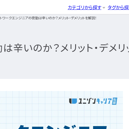
CLICK TO SEARCH !!
まずは読みたい記事をサ
カテゴリから探す
タグから探
トワークエンジニアの夜勤は辛いのか？メリット・デメリットを解説！
ホワイト企業
第二新卒
辞めたい
ブ
ITエンジニア
イン
エンジニア転職活動
企業研究・求人応募
応募書類
03
04
カテゴリから探す
事をサクッと検索！
年収・給料
とは
職種・種類
年収アップ
エンジニア
ネットワー
IT転職コ
ITエンジ
ーズ
から探す
キーワード
から探す
るには
未経験
書類選考
経験者
面
開発エンジニア
サーバー
は辛いのか？メリット・デメリ
ラム
ニア
インフラエンジニア
データベ
システムエンジニア
セキュリテ
IT転職ガイド
エンジニア
ア
プログラマー
クラウドエ
転職エージェント
開発エンジニア
ア
IT企業レビュー
インフラエンジ
IT業界
エン
き方はどうなの？
エンジニアはおすすめなの？
ア
ITスクール
IT企業
民間開発
）
）
システムエンジ
IT用語wiki
PM）
プロジェクト管理
民間イン
ア
その他エンジニア職種
情報処理
勉強は何をすればいい？
プログラマー
験
フィサー（PMO）
ると？
転職の軸に沿った企業はどう選ぶ？