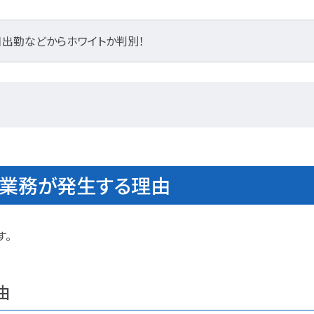
日出勤などからホワイトか判別！
勤業務が発生する理由
す。
由