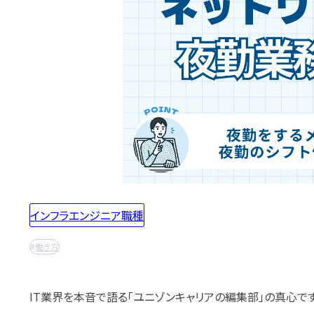
職業訓練校
SE職業ゴシップ
Oracle認定資格
応募書類・資格勉強
IT用語wiki
SE転職ガイド
AWS認定資格
開発職向け用語集
プログラマー
ITIL®認定資格
カテゴ
インフラ職向け用語集
PG職業ガイド
CompTIA認定資格
エンジニアの資格取得は何がいい？
エンジニ
PG職業ゴシップ
SANS認定資格
リ
から
ポートフォリオ・スキルシートは？
PG転職ガイド
CISA®認定資格
探す
(ISC)²認定資格
面接対策・内定獲得
Cisco技術者認定資格
Linux技術者認定資格
エンジニアの面接対策どうすれば？
エンジニ
Microsoft Azure認定資格
情報処理技術者試験（国家
エンジニアの技術質問どう答える？
プロジェクトマネージャ
ITストラテジスト試験
データベーススペシャリス
システムアーキテクト試験
インフラエンジニア職種
ネットワークスペシャリス
情報セキュリティマネジメ
ITパスポート
働き方
基本情報技術者試験
応用情報技術者試験
情報処理安全確保支援士
IT業界を本音で語る「ユニゾンキャリアの編集部」の真心です
システム監査技術者試験
ITサービスマネージャ試