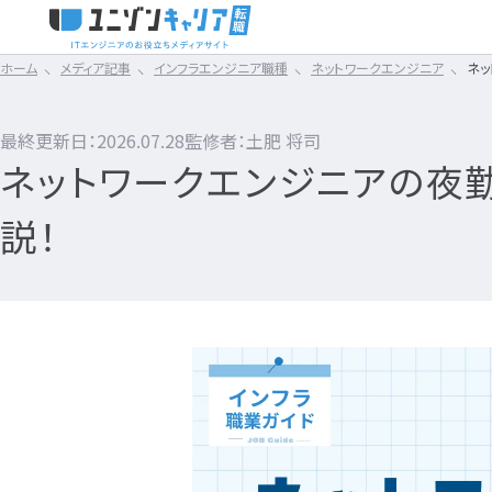
ホーム
メディア記事
インフラエンジニア職種
ネットワークエンジニア
ネッ
タイミング
スキルアップ
IT転職コラム
エンジニア転職の準備
01
02
まずは読みたい記
CLICK TO SEARCH !!
スキル
仕事内容
IT転職ガイド
カテゴリ×タグ
から探す
転職フェ
最終更新日：2026.07.28
監修者：土肥 将司
な
転職エージェント
ネットワークエンジニアの夜勤
IT企業レビュー
IT転職ガイド
エンジニア
ネットワークエンジニア
Webエンジニア
IT企業
民間開発資格
IT転職コラム
ITスクール
業界で選ぶIT転職
エンジニア職業ガイド
サーバーエンジニア
サーバーサイドエンジニ
自社開発
Swift資格
説！
エンジニア転職の準備
IT用語wiki
はじめてのIT転職
エンジニア職業ゴシップ
データベースエンジニア
アプリケーションエンジニ
SES
テスト資格
ITエンジニア
転職エージェント
エンジニア転職ガイド
セキュリティエンジニア
フロントエンドエンジニア
Sler
Python資格
開発エンジニア職種
エンジニアってどういう仕事？
エンジニアの働
職種別おすすめ
開発エンジニア
クラウドエンジニア
QAエンジニア
プロジェクト管理
Ruby資格
インフラエンジニア職種
Webエンジニア
企業別おすすめ
開発職業ガイド
テストエンジニア（テスター
プロジェクトリーダー（PL
Swift資格
エンジニア転職活動
経験別おすすめ
開発職業ゴシップ
組み込みエンジニア
プロジェクトマネージャー（
HTML資格
アプリケーションエンジニア
開発エンジニア職種
年齢別おすすめ
開発転職ガイド
バックエンドエンジニア
ITコンサルタント
Java資格
フロントエンドエンジニア
何のエンジニアになればいい？
エンジニアの
技術別おすすめ
インフラエンジニア
ブリッジSE
Android™技術者認定試
QAエンジニア
IT業界
IT企業レビュー
インフラ職業ガイド
プロジェクトマネジメントオ
PHP資格
エンジニアの転職に必要なものは？
組み込みエンジニア
IT企業分析
インフラ職業ゴシップ
その他エンジニア職種
C言語資格
企業研究・求人応募
企業インタビュー
インフラ転職ガイド
ITヘルプデスク
民間インフラ資格
バックエンドエンジニア
エンジニア資格
ITスクール
システムエンジニア
社内SE
Google Cloud 認定資格
プログラミングスクール
SE職業ガイド
セールスエンジニア
OSS-DB認定資格
どんな求人を選べばいい？
企業選びで失敗す