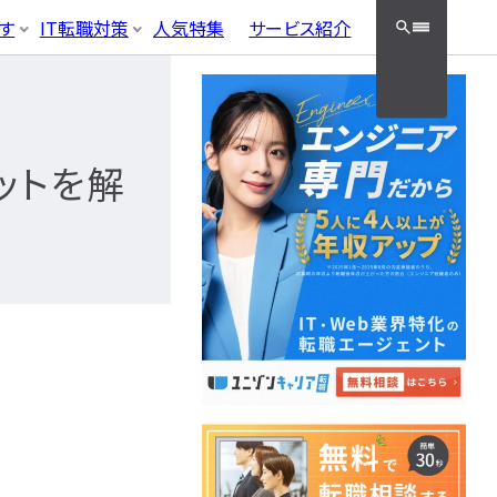
クッと検索！
す
IT転職対策
人気特集
サービス紹介
ラック企業
適性・向き不向き
フラエンジニア職種
・資格勉強
面接対策・内定獲得
05
やめとけ
キャリアパス
クエンジニア
インフラエ
接対策
エンジニア
ットを解
ンジニ
ースエンジニア
ィエンジニア
ア職種
タグ一覧へ
ンジニア
ネットワークエン
ニ
ジニア資格
ジニア
サーバーエンジニ
資格
ニ
ア
フラ資格
データベースエン
技術者試験（国家）
ジニア
セキュリティエンジ
ニア
クラウドエンジニ
ア