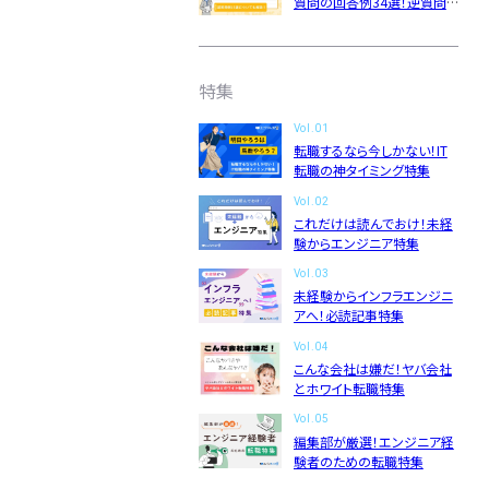
質問の回答例34選！逆質問
例15選！
編集部」
ニュースページ
利用規約
個人情報の取り扱い
特集
Vol.01
転職するなら今しかない！IT
転職の神タイミング特集
Vol.02
これだけは読んでおけ！未経
験からエンジニア特集
Vol.03
未経験からインフラエンジニ
アへ！必読記事特集
Vol.04
こんな会社は嫌だ！ヤバ会社
とホワイト転職特集
Vol.05
編集部が厳選！エンジニア経
験者のための転職特集