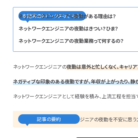
エンベデッドシステムスペ
本記事のトピックスはこちら！
ネットワークエンジニアに夜勤がある理由は？
フルスタックエンジニア
CompTIA
ネットワークエンジニアの夜勤はきつい？ひま？
AI
オラクルマスター
タイミング
ネットワークエンジニアの夜勤業務って何するの？
GCP
Azure
AWS
LPIC
Li
タグ
か
プロジェクト
炎上案件
ゆるブラッ
ら探す
成長
文系
辞めたい
ランキング
ネットワークエンジニアの
夜勤は意外と忙しくなく、キャリア
スキル
仕事内容
将来性・需要
ネガティブな印象のある夜勤ですが、年収が上がったり、静
転職成功
年収アップ
やめとけ
未経験
女性
勉強・学習
書類選
ネットワークエンジニアとして経験を積み、上流工程を担当で
記事の要約
本記事では「ネットワークエンジニアの夜勤を不安に思う