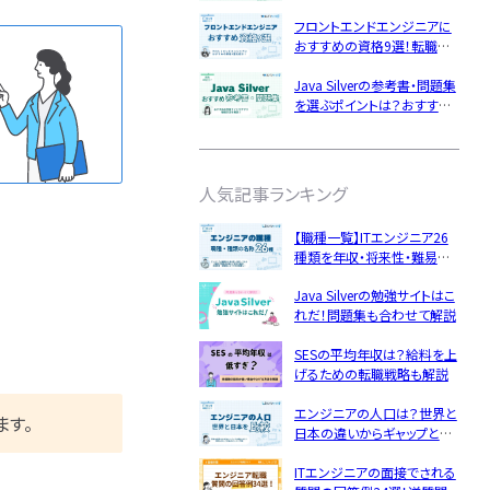
資格の効果的な活用方法
企業研究・求人応募
フロントエンドエンジニアに
ング
Python
おすすめの資格9選！転職で
GCP
役立つスキルをレベル別に解
応募書類・資格勉強
Java Silverの参考書・問題集
説
LinuC
を選ぶポイントは？おすすめ
の勉強方法も解説
ルアップ
面接対策・内定獲得
特集一覧
ト企業
人気記事ランキング
成長
文系
【職種一覧】ITエンジニア26
経歴・学歴
種類を年収・将来性・難易度・
不向き
スキル
仕事内容を図解でわかりやす
Java Silverの勉強サイトはこ
く解説
年収・給料
れだ！問題集も合わせて解説
種・種類
SESの平均年収は？給料を上
やめとけ
げるための転職戦略も解説
キャリアパス
エンジニアの人口は？世界と
ます。
女性
日本の違いからギャップと人
経験者
手不足の対策を探る！
ITエンジニアの面接でされる
違い