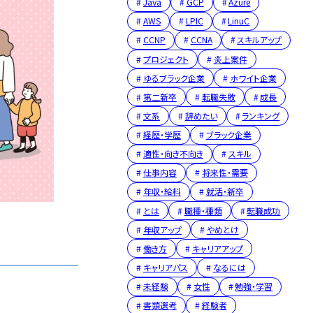
Java
GCP
Azure
AWS
LPIC
LinuC
CCNP
CCNA
スキルアップ
プロジェクト
炎上案件
ゆるブラック企業
ホワイト企業
第二新卒
転職失敗
成長
文系
辞めたい
ランキング
経歴・学歴
ブラック企業
適性・向き不向き
スキル
仕事内容
将来性・需要
年収・給料
就活・新卒
とは
職種・種類
転職成功
年収アップ
やめとけ
働き方
キャリアアップ
キャリアパス
なるには
未経験
女性
勉強・学習
書類選考
経験者