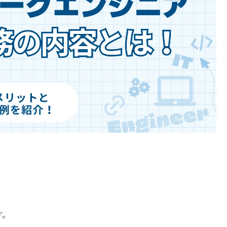
開発エン
IT業界
ジニア
IT企業
アの書類作成の注意点は？
プロジェクト管
職種
その他エンジニ
Webエンジニア
職種
アプリケーション
エンジニア
アの面接で落とされる理由は？
フロントエンドエ
）
ンジニア
試験
QAエンジニア
ト試験
組み込みエンジニ
ア
ト試験
バックエンドエン
ント試験
ジニア
タグから探す
試験
。
CompTIA
JCSQE
験