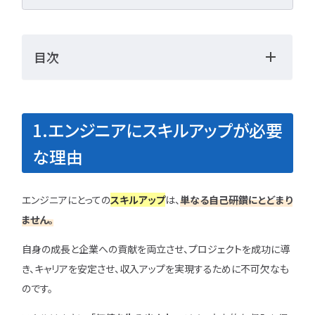
LPIC
LinuC
C
CCNA
スキルアップ
プロジェクト
炎上案
目次
ゆるブラック企業
ホワイト企業
第二新
転職失敗
成長
辞めたい
ランキング
1.エンジニアにスキルアップが必要
経歴・学歴
ブラック
な理由
適性・向き不向き
ス
仕事内容
将来性・需
年収・給料
就活・新
エンジニアにとっての
スキルアップ
は、
単なる自己研鑽にとどまり
とは
職種・種類
ません。
転職成功
年収アップ
自身の成長と企業への貢献を両立させ、プロジェクトを成功に導
やめとけ
働き方
き、キャリアを安定させ、収入アップを実現するために不可欠なも
キャリアアップ
のです。
キャリアパス
なるに
未経験
女性