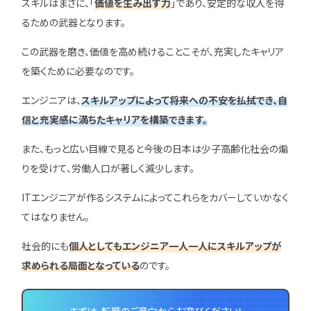
スキルはまさに、「
価値を生み出す力
」であり、安定的な収入を得
勉強・学習
書類選考
るための武器となります。
経験者
面接対策
この武器を磨き、価値を高め続けることこそが、充実したキャリア
おすすめ
違い
を築くために必要なのです。
タグ一覧
エンジニアは、
スキルアップによって将来への不安を払拭でき、自
転職フェーズから探す
信と充実感に満ちたキャリアを構築できます。
エンジニア転職の
また、もっと広い目線で見ると今後の日本は少子高齢化社会の煽
備
りを受けて、労働人口が著しく減少します。
ITエンジニアが作るシステムによってこれらをカバーしていかなく
エンジニア転職活
てはなりません。
企業研究・求人応
社会的にも
個人としてもエンジニア一人一人にスキルアップが
求められる局面となっている
のです。
応募書類・資格勉
面接対策・内定獲