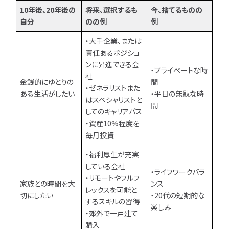
10年後、20年後の
将来、選択するも
今、捨てるものの
自分
のの例
例
・大手企業、または
責任あるポジショ
ンに昇進できる会
・プライベートな時
社
金銭的にゆとりの
間
・ゼネラリストまた
ある生活がしたい
・平日の無駄な時
はスペシャリストと
間
してのキャリアパス
・資産10%程度を
毎月投資
・福利厚生が充実
している会社
・ライフワークバラ
・リモートやフルフ
家族との時間を大
ンス
レックスを可能と
切にしたい
・20代の短期的な
するスキルの習得
楽しみ
・郊外で一戸建て
購入