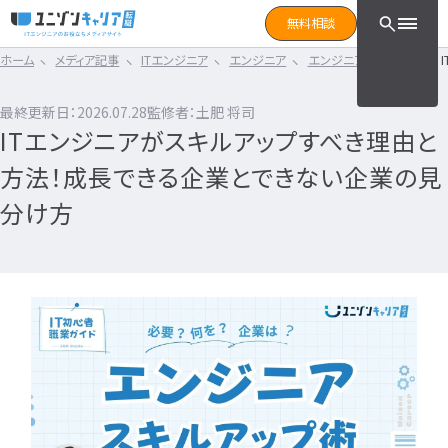
CLICK TO SEARCH !!
まずは読みたい記事をサ
無料相談
と検索！
ホーム
メディア記事
ITエンジニア
エンジニア
エンジニア職業ガイド
CLICK TO SEARCH !!
カテゴリ×タグ
転職フェーズ
キーワード
カテゴリから探す
最終更新日：2026.07.28
監修者：土肥 将司
カテゴリ
から探す
ITエンジニアがスキルアップすべき理由と
IT転職コラム
エンジニア転職の準備
IT転職コラム
方法！成長できる企業とできない企業の見
IT転職ガイド
転職エージェント
エンジニアってどういう仕事？
分け方
ITエンジニア
IT企業レビュー
エンジニアの働き方はどうなの？
ITスクール
エンジニアはおすすめなの？
インフラエンジニア職種
IT用語wiki
エンジニア転職活動
開発エンジニア職種
ITエンジニア
エンジニア
何のエンジニアになればいい？
IT業界
開発エンジニア
エンジニアの勉強は何をすればいい？
インフラエンジニア
エンジニアの転職に必要なものは？
エンジニア資格
システムエンジニア
企業研究・求人応募
タグ
から探す
プログラマー