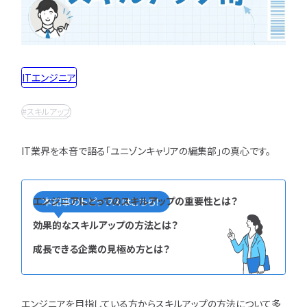
インフラエンジニア職
どんな求人を選べばいい？
フルスタックエンジニア
CompTIA
JCSQE
企業選びで失敗すると？
ネットワークエンジニア
JSTQB
swift
CCIE
CCST
AI
サーバーエンジニア
転職の軸に沿った企業はどう選ぶ？
オラクルマスター
タイミング
Python
ITエンジニア
データベースエンジニア
応募書類・資格勉強
C言語
PHP
Ruby
Java
GCP
セキュリティエンジニア
スキルアップ
Azure
AWS
LPIC
LinuC
クラウドエンジニア
エンジニアの資格取得は何がいい？
CCNP
CCNA
スキルアップ
開発エンジニア職種
エンジニアの書類作成の注意点は？
IT業界を本音で語る「ユニゾンキャリアの編集部」の真心です。
プロジェクト
炎上案件
ゆるブラック企業
ポートフォリオ・スキルシートは？
Webエンジニア
ホワイト企業
第二新卒
転職失敗
アプリケーションエンジニア
面接対策・内定獲得
成長
文系
辞めたい
ランキング
エンジニアにとってのスキルアップの重要性とは？
本記事のトピックスはこちら！
フロントエンドエンジニア
経歴・学歴
ブラック企業
適性・向き不向き
QAエンジニア
効果的なスキルアップの方法とは？
エンジニアの面接対策どうすれば？
スキル
仕事内容
将来性・需要
組み込みエンジニア
成長できる企業の見極め方とは？
エンジニアの面接で落とされる理由は？
年収・給料
就活・新卒
とは
バックエンドエンジニア
エンジニアの技術質問どう答える？
職種・種類
転職成功
年収アップ
IT業界
やめとけ
働き方
キャリアアップ
エンジニアを目指している方からスキルアップの方法について多