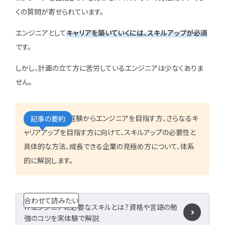
IT企業
キャリアパス
なるには
未経験
女性
くの質問が寄せられています。
プロジェクト管理
勉強・学習
書類選考
経験者
その他エンジニア職種
エンジニアとして
キャリアを築いていくには、スキルアップが必須
面接対策
おすすめ
違い
です。
エンジニア資格
864
検索
検索結果：
件
民間開発資格
しかし、計画の立て方に苦労しているエンジニアは少なくありま
民間インフラ資格
せん。
情報処理技術者試験（国家）
タグから探す
本記事では、未経験からエンジニアを目指す方、さらなるキ
記事の要約
ャリアアップを目指す方に向けて、スキルアップの必要性と
CompTIA
JCSQE
具体的な方法、成長できる企業の見極め方について、体系
JSTQB
swift
的に解説します。
CCST
AI
オラクルマスター
タイミング
Python
合わせて読みたい
C言語
PHP
J
ITエンジニアに必要なスキルとは？資格や言語の勉
GCP
Azure
A
強のコツを実体験で解説