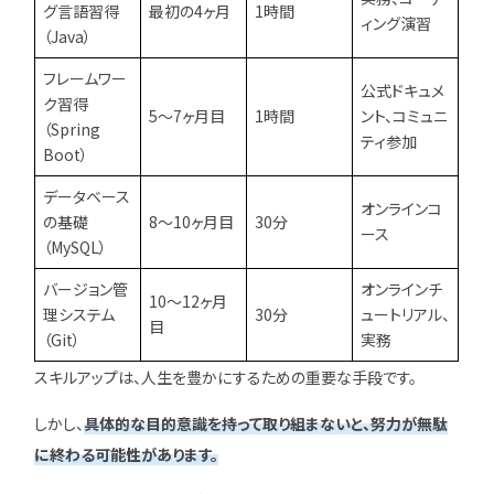
グ言語習得
最初の4ヶ月
1時間
ィング演習
（Java）
フレームワー
公式ドキュメ
ク習得
5〜7ヶ月目
1時間
ント、コミュニ
（Spring
ティ参加
Boot）
データベース
オンラインコ
の基礎
8〜10ヶ月目
30分
ース
（MySQL）
バージョン管
オンラインチ
10〜12ヶ月
理システム
30分
ュートリアル、
目
（Git）
実務
スキルアップは、人生を豊かにするための重要な手段です。
しかし、
具体的な目的意識を持って取り組まないと、努力が無駄
に終わる可能性があります。