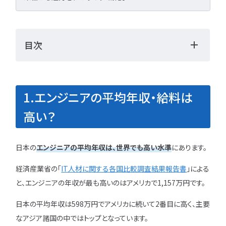
勉強・学習
書類選考
経験者
面接対策
おすすめ
違い
目次
タグ一覧
転職フェーズから探す
1.エンジニアの平均年収・給料は
エンジニア転職の
高い？
備
エンジニア転職活
日本の
エンジニアの平均年収は、世界でも高い水準
にあります。
経済産業省の「
IT人材に関する各国比較調査結果報告書
」による
企業研究・求人応
と、エンジニアの年収が最も高いのはアメリカで1,157万円です。
応募書類・資格勉
日本の平均年収は598万円でアメリカに続いて2番目に高く、主要
なアジア諸国の中ではトップとなっています。
面接対策・内定獲