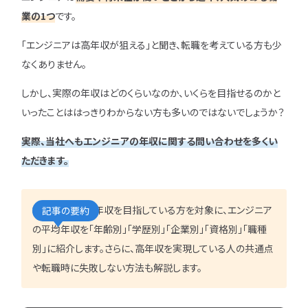
IT企業
キャリアパス
なるには
未経験
女性
業の1つ
です。
プロジェクト管理
勉強・学習
書類選考
経験者
その他エンジニア職種
「エンジニアは高年収が狙える」と聞き、転職を考えている方も少
面接対策
おすすめ
違い
なくありません。
エンジニア資格
864
検索
検索結果：
件
民間開発資格
しかし、実際の年収はどのくらいなのか、いくらを目指せるのかと
民間インフラ資格
いったことははっきりわからない方も多いのではないでしょうか？
情報処理技術者試験（国家）
実際、当社へもエンジニアの年収に関する問い合わせを多くい
タグから探す
ただきます。
CompTIA
JCSQE
JSTQB
swift
本記事では、高年収を目指している方を対象に、エンジニア
記事の要約
CCST
AI
の平均年収を「年齢別」「学歴別」「企業別」「資格別」「職種
オラクルマスター
別」に紹介します。さらに、高年収を実現している人の共通点
タイミング
Python
や転職時に失敗しない方法も解説します。
C言語
PHP
J
GCP
Azure
A