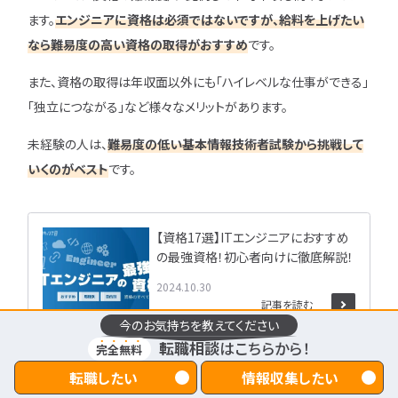
ます。
エンジニアに資格は必須ではないですが、給料を上げたい
なら難易度の高い資格の取得がおすすめ
です。
また、資格の取得は年収面以外にも「ハイレベルな仕事ができる」
「独立につながる」など様々なメリットがあります。
未経験の人は、
難易度の低い基本情報技術者試験から挑戦して
いくのがベスト
です。
【資格17選】ITエンジニアにおすすめ
の最強資格！初心者向けに徹底解説！
2024.10.30
記事を読む
今のお気持ちを教えてください
転職相談
はこちらから！
完全無料
5-5.【職種別】エンジニアの平均年収・給料
転職したい
情報収集したい