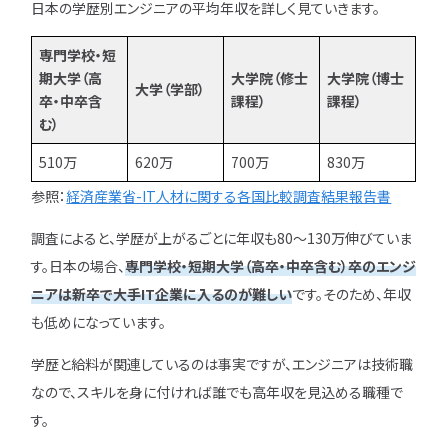
日本の学歴別エンジニアの平均年収を詳しく見ていきます。
専門学校・短
期大学（高
大学院（修士
大学院（博士
大学（学部）
卒・中卒含
課程）
課程）
む）
510万
620万
700万
830万
参照：
経済産業省-IT人材に関する各国比較調査結果報告書
調査によると、学歴が上がるごとに年収も80〜130万伸びていま
す。日本の場合、
専門学校・短期大学（高卒・中卒含む）卒のエンジ
ニアは新卒で大手IT企業に入るのが難しい
です。そのため、年収
も低めになっています。
学歴と給料が関連しているのは事実ですが、エンジニアは技術職
なので、スキルを身に付ければ誰でも高年収を見込める職種で
す。