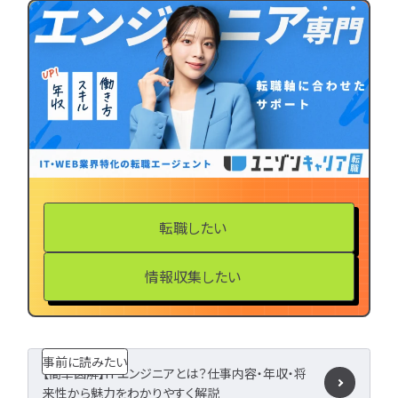
LPIC
LinuC
C
CCNA
スキルアップ
プロジェクト
炎上案
ゆるブラック企業
ホワイト企業
第二新
転職失敗
成長
辞めたい
ランキング
経歴・学歴
ブラック
適性・向き不向き
ス
仕事内容
将来性・需
転職したい
年収・給料
就活・新
とは
職種・種類
情報収集したい
転職成功
年収アップ
やめとけ
働き方
キャリアアップ
事前に読みたい
キャリアパス
なるに
【簡単図解】ITエンジニアとは？仕事内容・年収・将
来性から魅力をわかりやすく解説
未経験
女性