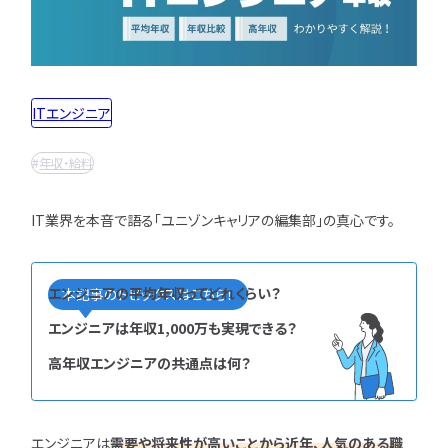
インフラエンジニア職
どんな求人を選べばいい？
フルスタックエンジニア
CompTIA
JCSQE
企業選びで失敗すると？
ネットワークエンジニア
JSTQB
swift
CCIE
CCST
AI
サーバーエンジニア
転職の軸に沿った企業はどう選ぶ？
オラクルマスター
タイミング
Python
ITエンジニア
データベースエンジニア
応募書類・資格勉強
C言語
PHP
Ruby
Java
GCP
セキュリティエンジニア
年収・給料
Azure
AWS
LPIC
LinuC
クラウドエンジニア
エンジニアの資格取得は何がいい？
CCNP
CCNA
スキルアップ
開発エンジニア職種
エンジニアの書類作成の注意点は？
IT業界を本音で語る「ユニゾンキャリアの編集部」の真心です。
プロジェクト
炎上案件
ゆるブラック企業
ポートフォリオ・スキルシートは？
Webエンジニア
ホワイト企業
第二新卒
転職失敗
アプリケーションエンジニア
面接対策・内定獲得
成長
文系
辞めたい
ランキング
エンジニアの平均年収ってどれくらい？
本記事のトピックスはこちら！
フロントエンドエンジニア
経歴・学歴
ブラック企業
適性・向き不向き
QAエンジニア
エンジニアは年収1,000万も実現できる？
エンジニアの面接対策どうすれば？
スキル
仕事内容
将来性・需要
組み込みエンジニア
高年収エンジニアの共通点は何？
エンジニアの面接で落とされる理由は？
年収・給料
就活・新卒
とは
バックエンドエンジニア
エンジニアの技術質問どう答える？
職種・種類
転職成功
年収アップ
IT業界
やめとけ
働き方
キャリアアップ
エンジニアは
需要や将来性が高いことから近年、人気のある職