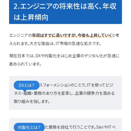
2.エンジニアの将来性は高く、年収
は上昇傾向
エンジニアの
年収はすでに高いですが、今後も上昇していく
と考
えられます。大きな理由は、IT市場の急速な拡大です。
現在日本では、DXや内製化をはじめ企業のデジタル化が急速に
進められています。
デジタルトランスフォーメンションのことで、ITを使ってビジ
DXとは？
ネス・組織・業務のあり方を変革し、企業の競争力を高める
取り組みを指します。
外部に委託していた業務を自社で行うことです。SIerやITベ
内製化とは？