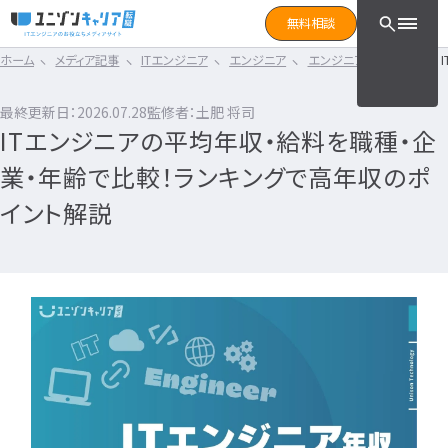
CLICK TO SEARCH !!
まずは読みたい記事をサ
無料相談
と検索！
ホーム
メディア記事
ITエンジニア
エンジニア
エンジニア職業ガイド
CLICK TO SEARCH !!
カテゴリ×タグ
転職フェーズ
キーワード
カテゴリから探す
最終更新日：2026.07.28
監修者：土肥 将司
カテゴリ
から探す
ITエンジニアの平均年収・給料を職種・企
IT転職コラム
エンジニア転職の準備
IT転職コラム
業・年齢で比較！ランキングで高年収のポ
IT転職ガイド
転職エージェント
エンジニアってどういう仕事？
イント解説
ITエンジニア
IT企業レビュー
エンジニアの働き方はどうなの？
ITスクール
エンジニアはおすすめなの？
インフラエンジニア職種
IT用語wiki
エンジニア転職活動
開発エンジニア職種
ITエンジニア
エンジニア
何のエンジニアになればいい？
IT業界
開発エンジニア
エンジニアの勉強は何をすればいい？
インフラエンジニア
エンジニアの転職に必要なものは？
エンジニア資格
システムエンジニア
企業研究・求人応募
タグ
から探す
プログラマー