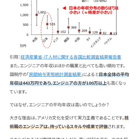
ユニゾンキャリア「IT転職メデ
部」
ニュースページ
利用規約
引用：
経済産業省-IT人材に関する各国比較調査結果報告書
個人情報の取り扱い
また、エンジニアの年収はほかの職業と比べても高い傾向です。
国税庁の「
民間給与実態統計調査結果
」によると
日本全体の平均
個人情報保護方針
年収は443万円であり、エンジニアの方が100万以上
も高くなっ
ています。
ではなぜ、エンジニアの平均年収は高いのでしょうか？
大きな理由は、アメリカ文化を受けて実力主義であることです。
技
術職のエンジニアは、持っているスキルや成果で評価
されます。