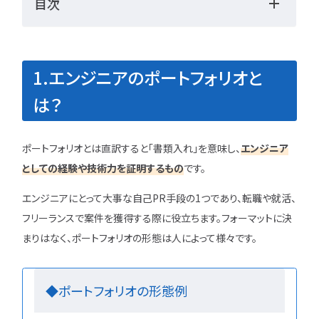
目次
勉強・学習
書類選考
経験者
面接対策
おすすめ
違い
1.エンジニアのポートフォリオと
タグ一覧
は？
転職フェーズから探す
エンジニア転職の
ポートフォリオとは直訳すると「書類入れ」を意味し、
エンジニア
としての経験や技術力を証明するもの
です。
備
エンジニアにとって大事な自己PR手段の1つであり、転職や就活、
エンジニア転職活
フリーランスで案件を獲得する際に役立ちます。フォーマットに決
まりはなく、ポートフォリオの形態は人によって様々です。
企業研究・求人応
応募書類・資格勉
◆ポートフォリオの形態例
面接対策・内定獲