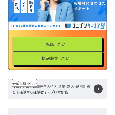
LPIC
LinuC
C
CCNA
スキルアップ
プロジェクト
炎上案
ゆるブラック企業
ホワイト企業
第二新
転職失敗
成長
転職したい
辞めたい
ランキング
経歴・学歴
ブラック
情報収集したい
適性・向き不向き
ス
仕事内容
将来性・需
年収・給料
就活・新
とは
職種・種類
事前に読みたい
転職成功
年収アップ
ITエンジニア転職完全ガイド！企業・求人・選考対策
を未経験から経験者までプロが解説！
やめとけ
働き方
キャリアアップ
キャリアパス
なるに
未経験
女性