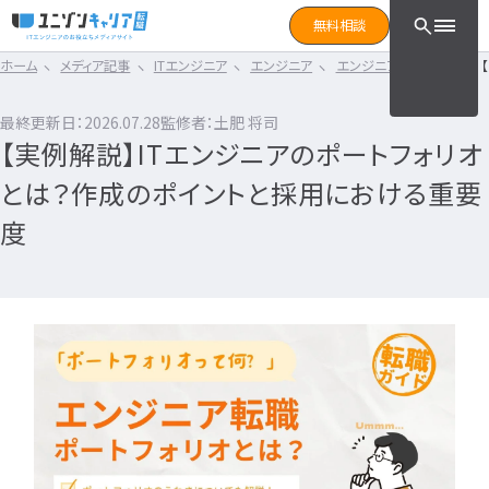
CLICK TO SEARCH !!
まずは読みたい記事をサ
無料相談
と検索！
ホーム
メディア記事
ITエンジニア
エンジニア
エンジニア転職ガイド
CLICK TO SEARCH !!
カテゴリ×タグ
転職フェーズ
キーワード
カテゴリから探す
最終更新日：2026.07.28
監修者：土肥 将司
カテゴリ
から探す
【実例解説】ITエンジニアのポートフォリオ
IT転職コラム
エンジニア転職の準備
IT転職コラム
とは？作成のポイントと採用における重要
IT転職ガイド
転職エージェント
エンジニアってどういう仕事？
度
ITエンジニア
IT企業レビュー
エンジニアの働き方はどうなの？
ITスクール
エンジニアはおすすめなの？
インフラエンジニア職種
IT用語wiki
エンジニア転職活動
開発エンジニア職種
ITエンジニア
エンジニア
何のエンジニアになればいい？
IT業界
開発エンジニア
エンジニアの勉強は何をすればいい？
インフラエンジニア
エンジニアの転職に必要なものは？
エンジニア資格
システムエンジニア
企業研究・求人応募
タグ
から探す
プログラマー