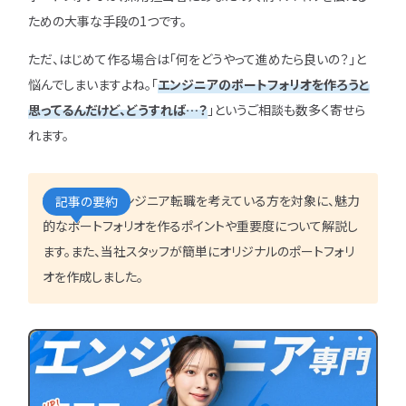
IT企業
キャリアパス
なるには
未経験
女性
ための大事な手段の1つです。
プロジェクト管理
勉強・学習
書類選考
経験者
その他エンジニア職種
ただ、はじめて作る場合は「何をどうやって進めたら良いの？」と
面接対策
おすすめ
違い
悩んでしまいますよね。「
エンジニアのポートフォリオを作ろうと
エンジニア資格
864
検索
思ってるんだけど、どうすれば…？
」というご相談も数多く寄せら
検索結果：
件
民間開発資格
れます。
民間インフラ資格
情報処理技術者試験（国家）
本記事では、エンジニア転職を考えている方を対象に、魅力
記事の要約
タグから探す
的なポートフォリオを作るポイントや重要度について解説し
CompTIA
JCSQE
ます。また、当社スタッフが簡単にオリジナルのポートフォリ
JSTQB
swift
オを作成しました。
CCST
AI
オラクルマスター
タイミング
Python
C言語
PHP
J
GCP
Azure
A