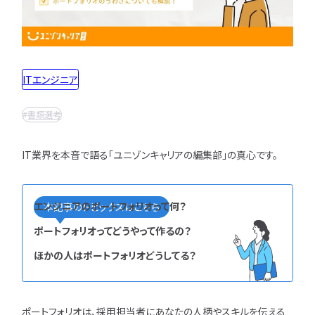
インフラエンジニア職
どんな求人を選べばいい？
フルスタックエンジニア
CompTIA
JCSQE
企業選びで失敗すると？
ネットワークエンジニア
JSTQB
swift
CCIE
CCST
AI
サーバーエンジニア
転職の軸に沿った企業はどう選ぶ？
オラクルマスター
タイミング
Python
ITエンジニア
データベースエンジニア
応募書類・資格勉強
C言語
PHP
Ruby
Java
GCP
セキュリティエンジニア
書類選考
Azure
AWS
LPIC
LinuC
クラウドエンジニア
エンジニアの資格取得は何がいい？
CCNP
CCNA
スキルアップ
開発エンジニア職種
エンジニアの書類作成の注意点は？
IT業界を本音で語る「ユニゾンキャリアの編集部」の真心です。
プロジェクト
炎上案件
ゆるブラック企業
ポートフォリオ・スキルシートは？
Webエンジニア
ホワイト企業
第二新卒
転職失敗
アプリケーションエンジニア
面接対策・内定獲得
成長
文系
辞めたい
ランキング
エンジニアのポートフォリオって何？
本記事のトピックスはこちら
フロントエンドエンジニア
経歴・学歴
ブラック企業
適性・向き不向き
QAエンジニア
ポートフォリオってどうやって作るの？
エンジニアの面接対策どうすれば？
スキル
仕事内容
将来性・需要
組み込みエンジニア
ほかの人はポートフォリオどうしてる？
エンジニアの面接で落とされる理由は？
年収・給料
就活・新卒
とは
バックエンドエンジニア
エンジニアの技術質問どう答える？
職種・種類
転職成功
年収アップ
IT業界
やめとけ
働き方
キャリアアップ
ポートフォリオは、採用担当者にあなたの人柄やスキルを伝える