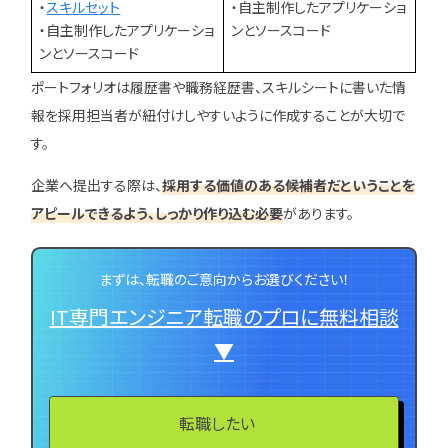
・
スキルセット
・自主制作したアプリケーショ
・自主制作したアプリケーショ
ンとソースコード
ンとソースコード
ユニゾンキャリア「IT転職メデ
ポートフォリオは履歴書や職務経歴書、スキルシートに書いた情
部」
報を採用担当者が紐付けしやすいように作成することが大切で
ニュースページ
す。
利用規約
企業へ提出する際は、
採用する価値のある候補者だということを
個人情報の取り扱い
アピールできるよう、しっかり作り込む必要
があります。
個人情報保護方針
まずは、転職のご意向からお選びください！
IT専門エンジニア転職のプロに無料相談
▼
転職したい