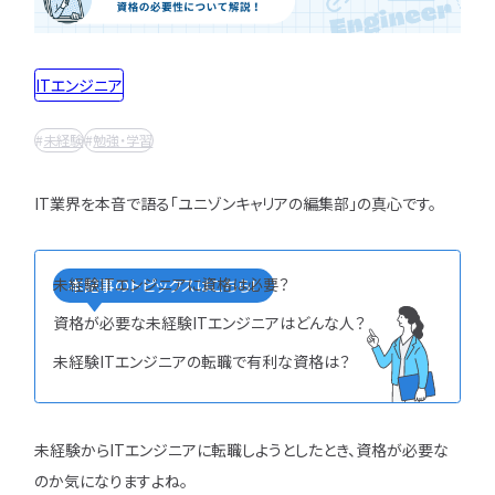
インフラエンジニア職
どんな求人を選べばいい？
フルスタックエンジニア
CompTIA
JCSQE
企業選びで失敗すると？
ネットワークエンジニア
ITエンジニア
JSTQB
swift
CCIE
CCST
AI
サーバーエンジニア
転職の軸に沿った企業はどう選ぶ？
オラクルマスター
タイミング
Python
データベースエンジニア
未経験
勉強・学習
応募書類・資格勉強
C言語
PHP
Ruby
Java
GCP
セキュリティエンジニア
Azure
AWS
LPIC
LinuC
クラウドエンジニア
IT業界を本音で語る「ユニゾンキャリアの編集部」の真心です。
エンジニアの資格取得は何がいい？
CCNP
CCNA
スキルアップ
開発エンジニア職種
エンジニアの書類作成の注意点は？
プロジェクト
炎上案件
ゆるブラック企業
ポートフォリオ・スキルシートは？
Webエンジニア
ホワイト企業
第二新卒
転職失敗
未経験ITエンジニアに資格は必要？
本記事のトピックスはこちら！
アプリケーションエンジニア
面接対策・内定獲得
成長
文系
辞めたい
ランキング
資格が必要な未経験ITエンジニアはどんな人？
フロントエンドエンジニア
経歴・学歴
ブラック企業
適性・向き不向き
未経験ITエンジニアの転職で有利な資格は？
QAエンジニア
エンジニアの面接対策どうすれば？
スキル
仕事内容
将来性・需要
組み込みエンジニア
エンジニアの面接で落とされる理由は？
年収・給料
就活・新卒
とは
バックエンドエンジニア
エンジニアの技術質問どう答える？
職種・種類
転職成功
年収アップ
未経験からITエンジニアに転職しようとしたとき、資格が必要な
IT業界
やめとけ
働き方
キャリアアップ
のか気になりますよね。