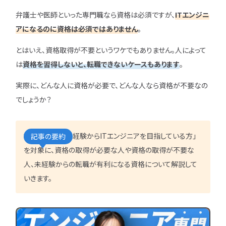
IT企業
キャリアパス
なるには
未経験
女性
弁護士や医師といった専門職なら資格は必須ですが、
ITエンジニ
プロジェクト管理
勉強・学習
書類選考
経験者
その他エンジニア職種
アになるのに資格は必須ではありません
。
面接対策
おすすめ
違い
エンジニア資格
とはいえ、資格取得が不要というワケでもありません。人によって
864
検索
検索結果：
件
は
資格を習得しないと、転職できないケースもあります
。
民間開発資格
民間インフラ資格
実際に、どんな人に資格が必要で、どんな人なら資格が不要なの
情報処理技術者試験（国家）
でしょうか？
タグから探す
CompTIA
JCSQE
本記事では、「未経験からITエンジニアを目指している方」
記事の要約
JSTQB
swift
を対象に、資格の取得が必要な人や資格の取得が不要な
CCST
AI
人、未経験からの転職が有利になる資格について解説して
オラクルマスター
いきます。
タイミング
Python
C言語
PHP
J
GCP
Azure
A