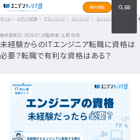
CLICK TO SEARCH !!
まずは読みたい記事をサ
無料相談
と検索！
ホーム
メディア記事
ITエンジニア
エンジニア
エンジニア職業ガイド
CLICK TO SEARCH !!
カテゴリ×タグ
転職フェーズ
キーワード
カテゴリから探す
最終更新日：2026.07.28
監修者：土肥 将司
カテゴリ
から探す
未経験からのITエンジニア転職に資格は
IT転職コラム
エンジニア転職の準備
IT転職コラム
必要？転職で有利な資格はある？
IT転職ガイド
転職エージェント
エンジニアってどういう仕事？
ITエンジニア
IT企業レビュー
エンジニアの働き方はどうなの？
ITスクール
エンジニアはおすすめなの？
インフラエンジニア職種
IT用語wiki
エンジニア転職活動
開発エンジニア職種
ITエンジニア
エンジニア
何のエンジニアになればいい？
IT業界
開発エンジニア
エンジニアの勉強は何をすればいい？
インフラエンジニア
エンジニアの転職に必要なものは？
エンジニア資格
システムエンジニア
企業研究・求人応募
タグ
から探す
プログラマー