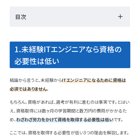
勉強・学習
書類選考
目次
経験者
面接対策
おすすめ
違い
タグ一覧
1.未経験ITエンジニアなら資格の
転職フェーズから探す
必要性は低い
エンジニア転職の
備
結論から言うと、未経験から
ITエンジニアになるために資格は
必須ではありません
。
エンジニア転職活
もちろん、資格があれば、選考が有利に進むのは事実です。とはい
企業研究・求人応
え、資格取得には数ヶ月の学習期間と数万円の費用がかかるた
め、
わざわざ労力をかけて資格を取得する必要性は低い
です。
応募書類・資格勉
ここでは、資格を取得する必要性が低い3つの理由を解説します。
面接対策・内定獲