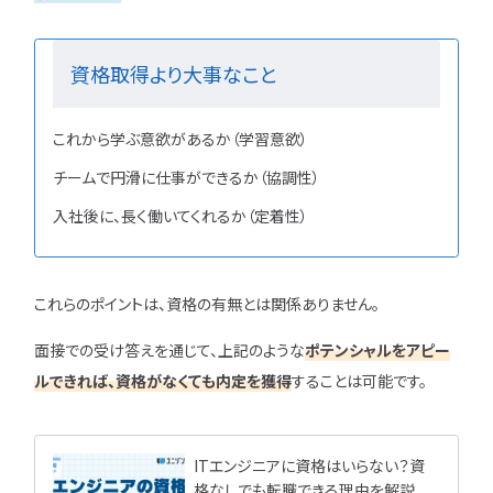
資格取得より大事なこと
ユニゾンキャリア「IT転職メデ
部」
これから学ぶ意欲があるか（学習意欲）
ニュースページ
チームで円滑に仕事ができるか（協調性）
利用規約
入社後に、長く働いてくれるか（定着性）
個人情報の取り扱い
個人情報保護方針
これらのポイントは、資格の有無とは関係ありません。
面接での受け答えを通じて、上記のような
ポテンシャルをアピー
ルできれば、資格がなくても内定を獲得
することは可能です。
ITエンジニアに資格はいらない？資
格なしでも転職できる理由を解説