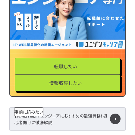
LPIC
LinuC
C
CCNA
スキルアップ
プロジェクト
炎上案
ゆるブラック企業
ホワイト企業
第二新
転職失敗
成長
辞めたい
ランキング
経歴・学歴
ブラック
転職したい
適性・向き不向き
ス
仕事内容
将来性・需
情報収集したい
年収・給料
就活・新
とは
職種・種類
転職成功
年収アップ
やめとけ
働き方
事前に読みたい
【資格17選】ITエンジニアにおすすめの最強資格！初
キャリアアップ
心者向けに徹底解説！
キャリアパス
なるに
未経験
女性