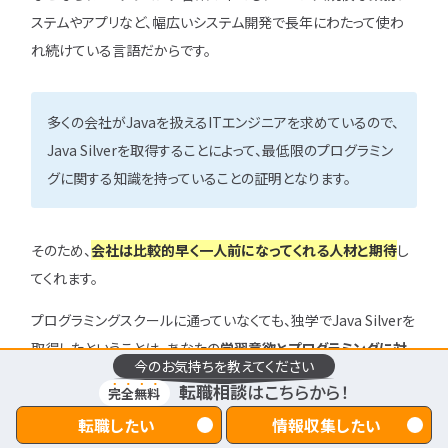
ステムやアプリなど、幅広いシステム開発で長年にわたって使わ
れ続けている言語だからです。
多くの会社がJavaを扱えるITエンジニアを求めているので、
Java Silverを取得することによって、最低限のプログラミン
グに関する知識を持っていることの証明となります。
そのため、
会社は比較的早く一人前になってくれる人材と期待
し
てくれます。
プログラミングスクールに通っていなくても、独学でJava Silverを
取得したということは、あなたの
学習意欲とプログラミングに対
今のお気持ちを教えてください
する適性を示す証拠
となります。
転職相談
はこちらから！
完全無料
転職したい
情報収集したい
まずは、転職のご意向からお選びください！