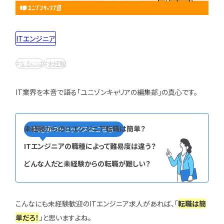
インフラエンジニア職
どんな求人を選べばいい？
フルスタックエンジニア
CompTIA
JCSQE
企業選びで失敗すると？
ネットワークエンジニア
ITエンジニア
JSTQB
swift
CCIE
CCST
AI
サーバーエンジニア
転職の軸に沿った企業はどう選ぶ？
オラクルマスター
タイミング
Python
データベースエンジニア
なるには
未経験
応募書類・資格勉強
C言語
PHP
Ruby
Java
GCP
セキュリティエンジニア
Azure
AWS
LPIC
LinuC
クラウドエンジニア
IT業界を本音で語る「ユニゾンキャリアの編集部」の真心です。
エンジニアの資格取得は何がいい？
CCNP
CCNA
スキルアップ
開発エンジニア職種
エンジニアの書類作成の注意点は？
プロジェクト
炎上案件
ゆるブラック企業
ポートフォリオ・スキルシートは？
Webエンジニア
ホワイト企業
第二新卒
転職失敗
未経験からのITエンジニア転職は簡単？
本記事のトピックスはこちら！
アプリケーションエンジニア
面接対策・内定獲得
成長
文系
辞めたい
ランキング
ITエンジニアの職種によって難易度は違う？
フロントエンドエンジニア
経歴・学歴
ブラック企業
適性・向き不向き
どんな人だと未経験からの転職が難しい？
QAエンジニア
エンジニアの面接対策どうすれば？
スキル
仕事内容
将来性・需要
組み込みエンジニア
エンジニアの面接で落とされる理由は？
年収・給料
就活・新卒
とは
バックエンドエンジニア
エンジニアの技術質問どう答える？
職種・種類
転職成功
年収アップ
こんなにも未経験歓迎のITエンジニア求人があれば、「
転職は簡
IT業界
やめとけ
働き方
キャリアアップ
単だろ！
」と思いますよね。