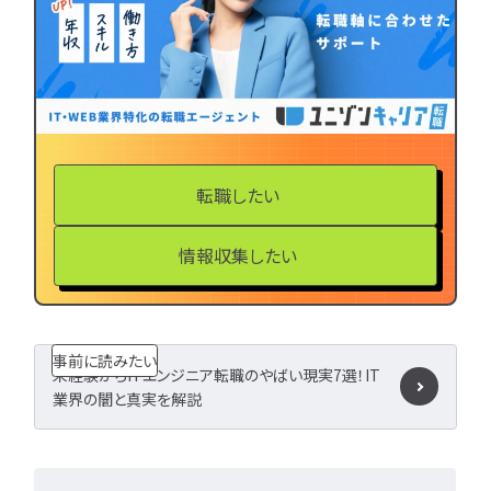
LPIC
LinuC
C
CCNA
スキルアップ
プロジェクト
炎上案
ゆるブラック企業
ホワイト企業
第二新
転職失敗
成長
辞めたい
ランキング
転職したい
経歴・学歴
ブラック
適性・向き不向き
ス
情報収集したい
仕事内容
将来性・需
年収・給料
就活・新
とは
職種・種類
事前に読みたい
転職成功
年収アップ
未経験からITエンジニア転職のやばい現実7選！IT
やめとけ
働き方
業界の闇と真実を解説
キャリアアップ
キャリアパス
なるに
未経験
女性