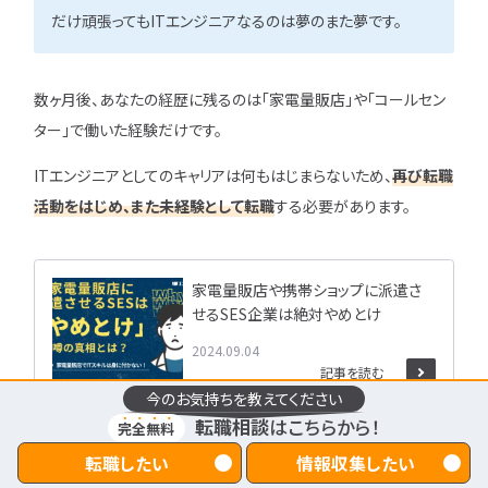
だけ頑張ってもITエンジニアなるのは夢のまた夢です。
数ヶ月後、あなたの経歴に残るのは「家電量販店」や「コールセン
ター」で働いた経験だけです。
ITエンジニアとしてのキャリアは何もはじまらないため、
再び転職
活動をはじめ、また未経験として転職
する必要があります。
家電量販店や携帯ショップに派遣さ
せるSES企業は絶対やめとけ
2024.09.04
記事を読む
今のお気持ちを教えてください
転職相談
はこちらから！
完全無料
5-2.ずさんな研修で基礎が身に付かない
転職したい
情報収集したい