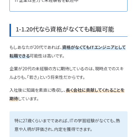
IT企業は全力で未経験者を歓迎中
ユニゾンキャリア「IT転職メデ
1-1.20代なら資格がなくても転職可能
部」
ニュースページ
もしあなたが20代であれば、
資格がなくてもITエンジニアとして
利用規約
転職できる
可能性は高いです。
個人情報の取り扱い
企業が20代の未経験の方に期待しているのは、現時点でのスキ
個人情報保護方針
ルよりも、「若さ」という将来性だからです。
入社後に知識を素直に吸収し、
長く会社に貢献してくれることを
期待
しています。
特に27歳くらいまでであれば、ITの学習経験がなくても、熱
意や人柄が評価され、内定を獲得できます。