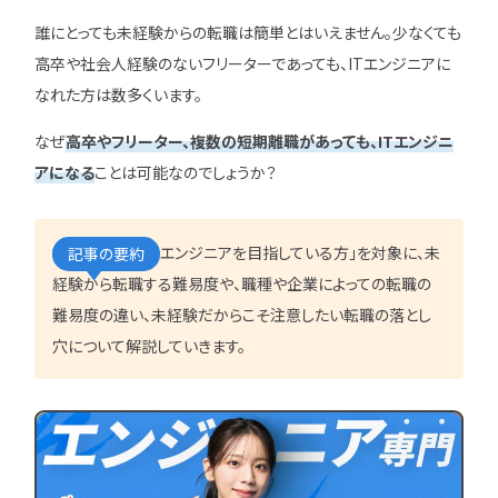
IT企業
キャリアパス
なるには
未経験
女性
誰にとっても未経験からの転職は簡単とはいえません。少なくても
プロジェクト管理
勉強・学習
書類選考
経験者
その他エンジニア職種
高卒や社会人経験のないフリーターであっても、ITエンジニアに
面接対策
おすすめ
違い
なれた方は数多くいます。
エンジニア資格
864
検索
検索結果：
件
なぜ
高卒やフリーター、複数の短期離職があっても、ITエンジニ
民間開発資格
アになる
ことは可能なのでしょうか？
民間インフラ資格
情報処理技術者試験（国家）
本記事では、「ITエンジニアを目指している方」を対象に、未
記事の要約
タグから探す
経験から転職する難易度や、職種や企業によっての転職の
CompTIA
JCSQE
難易度の違い、未経験だからこそ注意したい転職の落とし
JSTQB
swift
穴について解説していきます。
CCST
AI
オラクルマスター
タイミング
Python
C言語
PHP
J
GCP
Azure
A