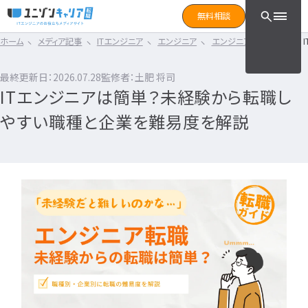
CLICK TO SEARCH !!
まずは読みたい記事をサ
無料相談
と検索！
ホーム
メディア記事
ITエンジニア
エンジニア
エンジニア転職ガイド
CLICK TO SEARCH !!
カテゴリ×タグ
転職フェーズ
キーワード
カテゴリから探す
最終更新日：2026.07.28
監修者：土肥 将司
カテゴリ
から探す
ITエンジニアは簡単？未経験から転職し
IT転職コラム
エンジニア転職の準備
IT転職コラム
やすい職種と企業を難易度を解説
IT転職ガイド
転職エージェント
エンジニアってどういう仕事？
ITエンジニア
IT企業レビュー
エンジニアの働き方はどうなの？
ITスクール
エンジニアはおすすめなの？
インフラエンジニア職種
IT用語wiki
エンジニア転職活動
開発エンジニア職種
ITエンジニア
エンジニア
何のエンジニアになればいい？
IT業界
開発エンジニア
エンジニアの勉強は何をすればいい？
インフラエンジニア
エンジニアの転職に必要なものは？
エンジニア資格
システムエンジニア
企業研究・求人応募
タグ
から探す
プログラマー