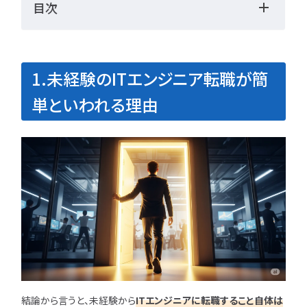
目次
勉強・学習
書類選考
経験者
面接対策
おすすめ
違い
1.未経験のITエンジニア転職が簡
タグ一覧
単といわれる理由
転職フェーズから探す
エンジニア転職の
備
エンジニア転職活
企業研究・求人応
応募書類・資格勉
結論から言うと、未経験から
ITエンジニアに転職すること自体は
面接対策・内定獲